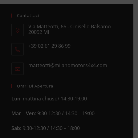
Contattaci
Via Matteotti, 66 - Cinisello Balsamo
20092 MI
Opens
+39 02 61 29 86 99
in
Opens
a
in
new
matteotti@milanomotors4x4.com
Opens
your
tab
in
application
your
application
Orari Di Apertura
Lun
: mattina chiuso/ 14:30-19:00
Mar – Ven
: 9:30-12:30 / 14:30 – 19:00
Sab
: 9:30-12:30 / 14:30 – 18:00