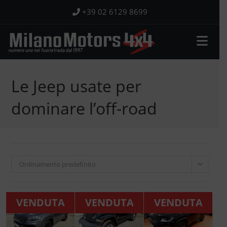
Salta
+39 02 6129 8699
al
contenuto
Le Jeep usate per
dominare l’off-road
Ordinamento predefinito
VENDUTA
VENDUTA
VENDUTA