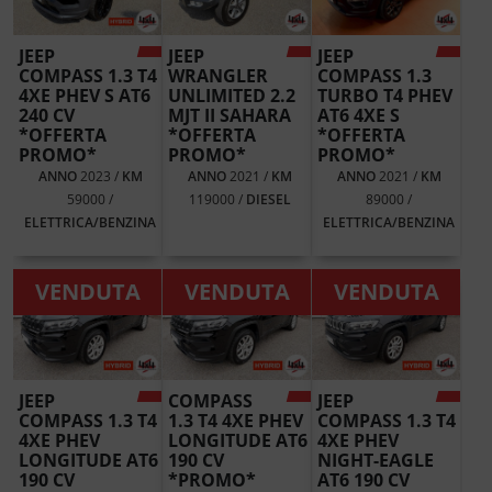
JEEP
JEEP
JEEP
COMPASS 1.3 T4
WRANGLER
COMPASS 1.3
4XE PHEV S AT6
UNLIMITED 2.2
TURBO T4 PHEV
240 CV
MJT II SAHARA
AT6 4XE S
*OFFERTA
*OFFERTA
*OFFERTA
PROMO*
PROMO*
PROMO*
ANNO
2023 /
KM
ANNO
2021 /
KM
ANNO
2021 /
KM
59000 /
119000 /
DIESEL
89000 /
ELETTRICA/BENZINA
ELETTRICA/BENZINA
VENDUTA
VENDUTA
VENDUTA
JEEP
COMPASS
JEEP
COMPASS 1.3 T4
1.3 T4 4XE PHEV
COMPASS 1.3 T4
4XE PHEV
LONGITUDE AT6
4XE PHEV
LONGITUDE AT6
190 CV
NIGHT-EAGLE
190 CV
*PROMO*
AT6 190 CV