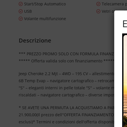
Start/Stop Automatico
Telecamera p
USB
Vetri oscurat
Volante multifunzione
E
Descrizione
*** PREZZO PROMO SOLO CON FORMULA FINANZIAMEN
***** Offerta valida solo con finanziamento *****
Jeep Cheroke 2.2 Mjt – 4WD – 195 CV – allestimento specia
6B Temp Evap – navigatore cartografico – retrocamera per 
''S'' – eleganti interni in pelle totale ''S'' – volante mult
riscaldati – navigatore cartografico – diverse impostazion
* SE AVETE UNA PERMUTA LA ACQUISTIAMO A PARTE OL
21.900,00(Il prezzo dell''OFFERTA FINANZIAMENTO'' è da 
esclusi)* Termini e condizioni dell'offerta disponibili in 