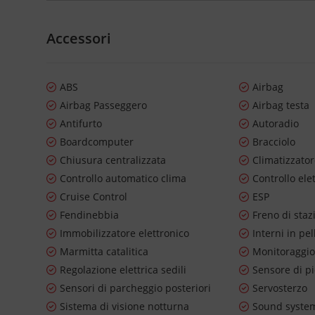
Accessori
ABS
Airbag
Airbag Passeggero
Airbag testa
Antifurto
Autoradio
Boardcomputer
Bracciolo
Chiusura centralizzata
Climatizzato
Controllo automatico clima
Controllo ele
Cruise Control
ESP
Fendinebbia
Freno di staz
Immobilizzatore elettronico
Interni in pel
Marmitta catalitica
Monitoraggio
Regolazione elettrica sedili
Sensore di p
Sensori di parcheggio posteriori
Servosterzo
Sistema di visione notturna
Sound syste