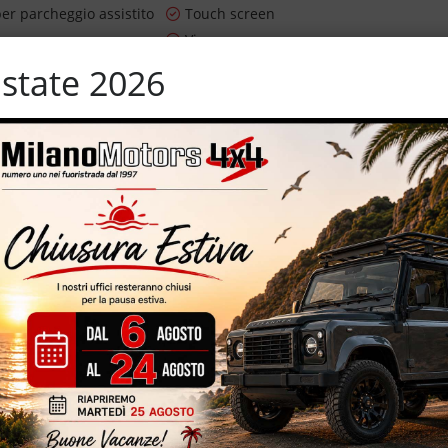
er parcheggio assistito
Touch screen
i
Vivavoce
state 2026
TO ***
le S – cambio automatico – 120.705 Km certificati egarantiti – eur
parcheggio assistito – vernice metallizzata cerchi in lega da 19''
ifunzione – schermo touch – sensori park – volante riscaldato – sedili
i di guida in base al tipo di terreno – CarPlay – unico proprietario
TRE AL FINANZIAMENTO *N.B. PREZZO SENZA FINANZIAMENTO €
intendersi passaggio di proprietà e oneri di finanziamento
sede, non esistate a contattarci *