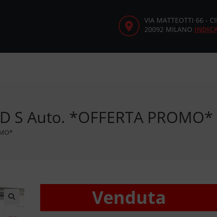
VIA MATTEOTTI 66 - 
20092 MILANO
INDIC
4WD S Auto. *OFFERTA PROMO*
OMO*
Venduta
🔍