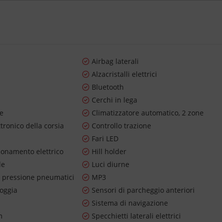
Airbag laterali
Alzacristalli elettrici
Bluetooth
Cerchi in lega
re
Climatizzatore automatico, 2 zone
ttronico della corsia
Controllo trazione
Fari LED
ionamento elettrico
Hill holder
le
Luci diurne
 pressione pneumatici
MP3
ioggia
Sensori di parcheggio anteriori
Sistema di navigazione
m
Specchietti laterali elettrici