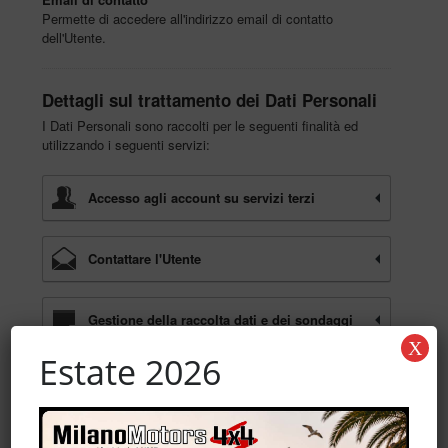
Permette di accedere all'indirizzo email di contatto
dell'Utente.
Dettagli sul trattamento dei Dati Personali
I Dati Personali sono raccolti per le seguenti finalità ed
utilizzando i seguenti servizi:
Accesso agli account su servizi terzi
Contattare l'Utente
Gestione della raccolta dati e dei sondaggi
online
X
Estate 2026
Heat mapping e registrazione sessioni