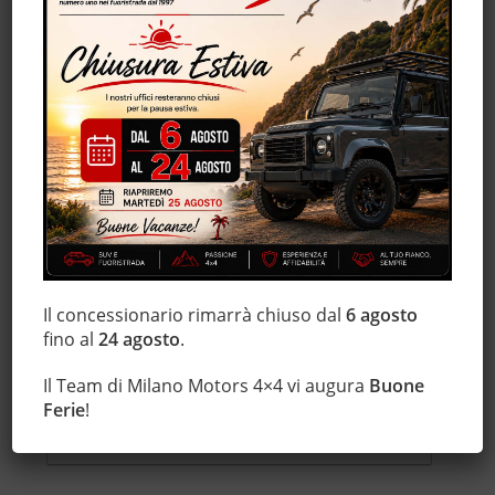
Hosting ed infrastruttura backend
Interazione con social network e piattaforme
esterne
Pubblicità
Registrazione ed autenticazione
Remarketing e behavioral targeting
Il concessionario rimarrà chiuso dal
6 agosto
fino al
24 agosto
.
Servizi di piattaforma e hosting
Il Team di Milano Motors 4×4 vi augura
Buone
Ferie
!
Statistica