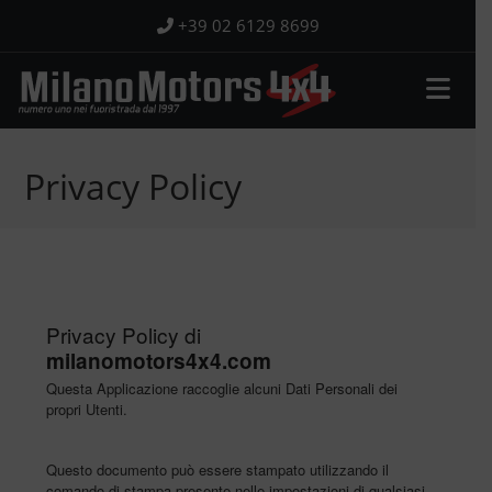
Salta
+39 02 6129 8699
al
contenuto
Privacy Policy
Privacy Policy di
milanomotors4x4.com
Questa Applicazione raccoglie alcuni Dati Personali dei
propri Utenti.
Questo documento può essere stampato utilizzando il
comando di stampa presente nelle impostazioni di qualsiasi