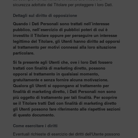
sicurezza adottate dal Titolare per proteggere i loro Dati.
Dettagli sul diritto di opposizione
Quando i Dati Personali sono trattati nell’interesse
pubblico, nell’esercizio di pubblici poteri di cui è
investito il Titolare oppure per perseguire un interesse
legittimo del Titolare, gli Utenti hanno diritto ad opporsi
al trattamento per motivi connessi alla loro situazione
particolare.
Si fa presente agli Utenti che, ove i loro Dati fossero
trattati con finalità di marketing diretto, possono
opporsi al trattamento in qualsiasi momento,
gratuitamente e senza fornire alcuna motivazione.
Qualora gli Utenti si oppongano al trattamento per
finalità di marketing diretto, i Dati Personali non sono
più oggetto di trattamento per tali finalità. Per scoprire
se il Titolare tratti Dati con finalità di marketing diretto
gli Utenti possono fare riferimento alle rispettive sezioni
di questo documento.
Come esercitare i diritti
Eventuali richieste di esercizio dei diritti dell'Utente possono