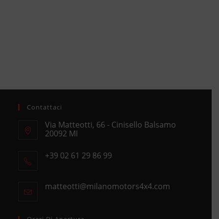
Contattaci
Via Matteotti, 66 - Cinisello Balsamo
20092 MI
Opens
+39 02 61 29 86 99
in
Opens
a
in
new
matteotti@milanomotors4x4.com
Opens
your
tab
in
application
your
application