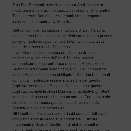
Fra i Dati Personali raccolti da questa Applicazione, in
modo autonomo o tramite terze parti, ci sono: Strumenti di
Tracciamento; Dati di utilizzo; email; nome; cognome;
indirizzo fisico; contea; CAP; città.
Dettagli completi su ciascuna tipologia di Dati Personali
raccolti sono forniti nelle sezioni dedicate di questa privacy
policy o mediante specifici testi informativi visualizzati
prima della raccolta dei Dati stessi.
I Dati Personali possono essere liberamente forniti
dall'Utente o, nel caso di Dati di Utilizzo, raccolti
automaticamente durante l'uso di questa Applicazione.
Se non diversamente specificato, tutti i Dati richiesti da
questa Applicazione sono obbligatori. Se l’Utente rifiuta di
comunicarli, potrebbe essere impossibile per questa
Applicazione fornire il Servizio. Nei casi in cui questa
Applicazione indichi alcuni Dati come facoltativi, gli Utenti
sono liberi di astenersi dal comunicare tali Dati, senza che
ciò abbia alcuna conseguenza sulla disponibilità del
Servizio o sulla sua operatività.
Gli Utenti che dovessero avere dubbi su quali Dati siano
obbligatori sono incoraggiati a contattare il Titolare.
L’eventuale utilizzo di Cookie - o di altri strumenti di
tracciamento - da parte di questa Applicazione o dei titolari