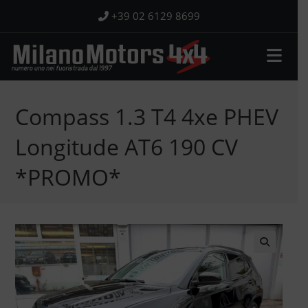
Salta
+39 02 6129 8699
al
contenuto
Compass 1.3 T4 4xe PHEV
Longitude AT6 190 CV
*PROMO*
🔍