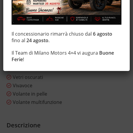
Sistema di navigazione
Sistema di visione notturna
Sound system
Specchietti laterali elettrici
Il concessionario rimarrà chiuso dal
6 agosto
Start/Stop Automatico
fino al
24 agosto
.
Telecamera per parcheggio assistito
Touch screen
Il Team di Milano Motors 4×4 vi augura
Buone
Ferie
!
Trazione integrale
USB
Vetri oscurati
Vivavoce
Volante in pelle
Volante multifunzione
Descrizione