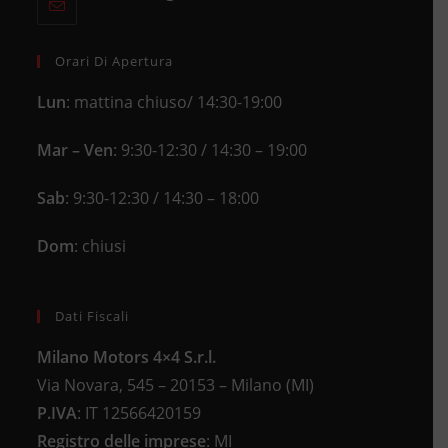
your
tab
in
application
your
application
Orari Di Apertura
Lun
: mattina chiuso/ 14:30-19:00
Mar – Ven
: 9:30-12:30 / 14:30 – 19:00
Sab
: 9:30-12:30 / 14:30 – 18:00
Dom
: chiusi
Dati Fiscali
Milano Motors 4×4 S.r.l.
Via Novara, 545 – 20153 – Milano (MI)
P.IVA
:
IT 12566420159
Registro delle imprese
:
MI