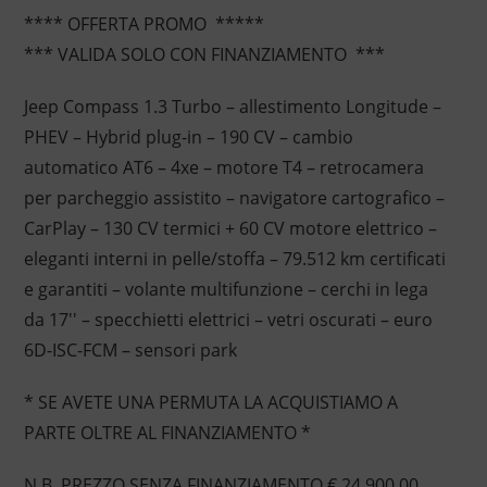
**** OFFERTA PROMO *****
*** VALIDA SOLO CON FINANZIAMENTO ***
Jeep Compass 1.3 Turbo – allestimento Longitude –
PHEV – Hybrid plug-in – 190 CV – cambio
automatico AT6 – 4xe – motore T4 – retrocamera
per parcheggio assistito – navigatore cartografico –
CarPlay – 130 CV termici + 60 CV motore elettrico –
eleganti interni in pelle/stoffa – 79.512 km certificati
e garantiti – volante multifunzione – cerchi in lega
da 17'' – specchietti elettrici – vetri oscurati – euro
6D-ISC-FCM – sensori park
* SE AVETE UNA PERMUTA LA ACQUISTIAMO A
PARTE OLTRE AL FINANZIAMENTO *
N.B. PREZZO SENZA FINANZIAMENTO € 24.900,00