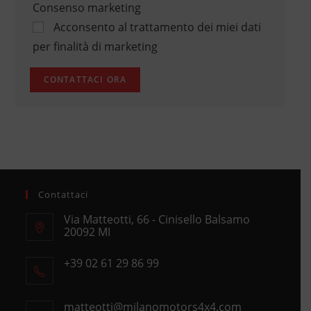
Consenso marketing
Acconsento al trattamento dei miei dati
per finalità di marketing
Contattaci
Via Matteotti, 66 - Cinisello Balsamo
20092 MI
Opens
+39 02 61 29 86 99
in
Opens
a
in
new
matteotti@milanomotors4x4.com
Opens