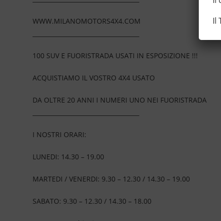
Il
WWW.MILANOMOTORS4X4.COM
____________________________________
100 SUV E FUORISTRADA USATI IN ESPOSIZIONE !!!
ACQUISTIAMO IL VOSTRO 4X4 USATO
DA OLTRE 20 ANNI I NUMERI UNO NEI FUORISTRADA
____________________________________
I NOSTRI ORARI:
LUNEDI: 14.30 – 19.00
MARTEDI / VENERDI: 9.30 – 12.30 / 14.30 – 19.00
SABATO: 9.30 – 12.30 / 14.30 – 18.00