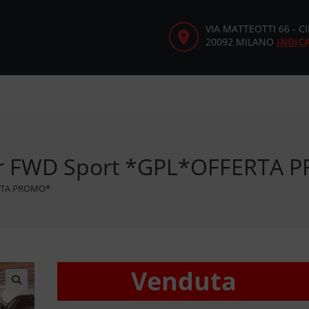
VIA MATTEOTTI 66 - 
20092 MILANO
INDIC
Air FWD Sport *GPL*OFFERTA
ERTA PROMO*
Venduta
🔍