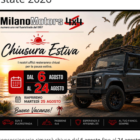
port – 71.815 km certificati e garantiti – euro 6D Temp – impianto
e 2030 – volante multifunzione – cerchi in lega da 19'' – unico
TRE AL FINANZIAMENTO *
 passaggio di proprietà e oneri di finanziamento esclusi)
n esistate a contattarci *
IZZATE CON TRATTAMENTI DI VAPORE, OZONO E
i estensione della garanzia con i leader del mercato ''Opteven'' e
 20 anni Numeri Uno Nei Fuoristrada con un' esposizione da più di
 concessionario rimarrà chiuso dal
6 agosto
fino al
24 agost