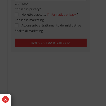
CAPTCHA
Consenso privacy
*
Ho letto e accetto
l'informativa privacy
*
Consenso marketing
Acconsento al trattamento dei miei dati per
finalità di marketing
X