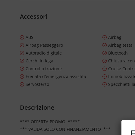
Accessori
ABS
Airbag
Airbag Passeggero
Airbag testa
Autoradio digitale
Bluetooth
Cerchi in lega
Chiusura cen
Controllo trazione
Cruise Contr
Frenata d'emergenza assistita
Immobilizzato
Servosterzo
Specchietti la
Descrizione
**** OFFERTA PROMO *****
*** VALIDA SOLO CON FINANZIAMENTO ***
E