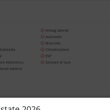
Airbag laterali
Autoradio
Bracciolo
tralizzata
Climatizzatore
ol
ESP
re elettronico
Sensore di luce
terali elettrici
state 2026