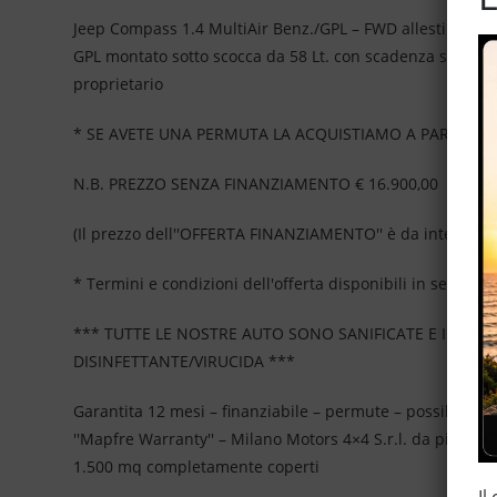
Jeep Compass 1.4 MultiAir Benz./GPL – FWD allestimento S
GPL montato sotto scocca da 58 Lt. con scadenza settembr
proprietario
* SE AVETE UNA PERMUTA LA ACQUISTIAMO A PARTE OL
N.B. PREZZO SENZA FINANZIAMENTO € 16.900,00
(Il prezzo dell''OFFERTA FINANZIAMENTO'' è da intendersi
* Termini e condizioni dell'offerta disponibili in sede, no
*** TUTTE LE NOSTRE AUTO SONO SANIFICATE E IGIEN
DISINFETTANTE/VIRUCIDA ***
Garantita 12 mesi – finanziabile – permute – possibilità d
''Mapfre Warranty'' – Milano Motors 4×4 S.r.l. da più di
1.500 mq completamente coperti
____________________________________
Il