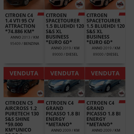
CITROEN C4
CITROEN
CITROEN
1.4 VTI 95 CV
SPACETOURER
SPACETOURER
ATTRACTION
1.5 BLUEHDI 120
1.5 BLUEHDI 120
*74.886 KM*
S&S XL
S&S XL
BUSINESS
BUSINESS
ANNO
2013 /
KM
*EURO 6D*
*EURO 6D*
95409 /
BENZINA
ANNO
2019 /
KM
ANNO
2019 /
KM
89000 /
DIESEL
89000 /
DIESEL
VENDUTA
VENDUTA
VENDUTA
CITROEN C5
CITROEN C4
CITROEN C4
AIRCROSS 1.2
GRAND
GRAND
PURETECH 130
PICASSO 1.8 BI
PICASSO 1.8 BI
S&S SHINE
ENERGY
ENERGY
*59.000
*METANO*
*METANO*
KM*UNICO
ANNO
2009 /
KM
ANNO
2009 /
KM