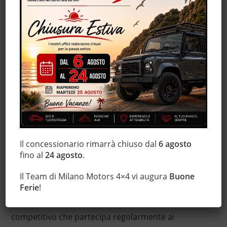
Perché scegliere Citroen usate
I motivi per scegliere delle Citroen usate sono tanti
ma primo fra tutti è la loro
versatilità
. Le vetture di
questo importante marchio francese (che ha avuto
origine producendo ingranaggi e armamenti per la
guerra), sono pensate per regalare una buona
qualità a prezzi accessibili, nel pieno rispetto delle
idee dello storico fondatore André Citroën, il quale
aspirava a creare auto per tutti.
Il concessionario rimarrà chiuso dal
6 agosto
Il sogno dell’ingegnere francese è stato realizzato a
fino al
24 agosto
.
pieno, con un
ampia gamma di modelli
che oggi
soddisfano non solo gli automobilisti ma anche i
Il Team di Milano Motors 4×4 vi augura
Buone
Ferie
!
lavoratori grazie a mezzi efficienti, solidi e affidabili.
Ma Citroen è anche un brand dallo spirito
competitivo che partecipa regolarmente ai