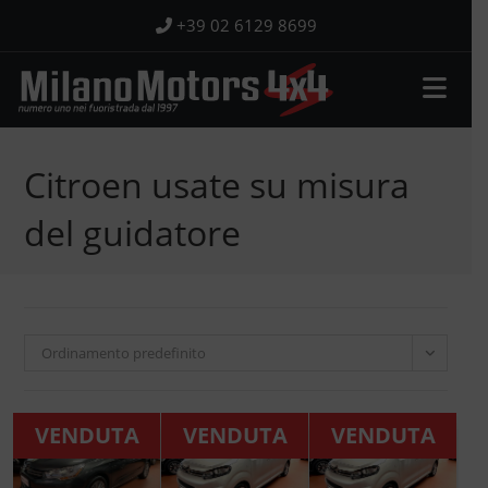
Salta
+39 02 6129 8699
al
contenuto
Citroen usate su misura
del guidatore
Ordinamento predefinito
VENDUTA
VENDUTA
VENDUTA