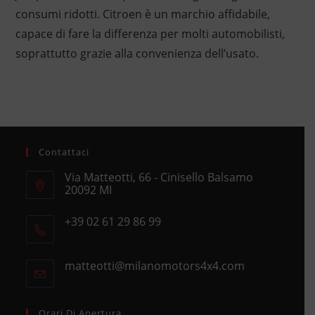
consumi ridotti. Citroen è un marchio affidabile,
capace di fare la differenza per molti automobilisti,
soprattutto grazie alla convenienza dell’usato.
Contattaci
Via Matteotti, 66 - Cinisello Balsamo
20092 MI
Opens
+39 02 61 29 86 99
in
Opens
a
in
new
matteotti@milanomotors4x4.com
Opens
your
tab
in
application
your
application
Orari Di Apertura