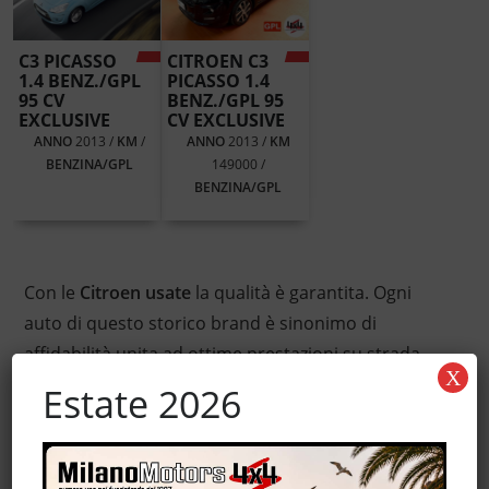
C3 PICASSO
CITROEN C3
1.4 BENZ./GPL
PICASSO 1.4
95 CV
BENZ./GPL 95
EXCLUSIVE
CV EXCLUSIVE
ANNO
2013 /
KM
/
ANNO
2013 /
KM
BENZINA/GPL
149000 /
BENZINA/GPL
Con le
Citroen usate
la qualità è garantita. Ogni
auto di questo storico brand è sinonimo di
affidabilità unita ad ottime prestazioni su strada.
X
L’ampia gamma di produzione offre spunti
Estate 2026
interessanti per tutti i tipi di guidatori, siano essi
alla ricerca di una vettura per la famiglia, sportiva o
destinata al lavoro.