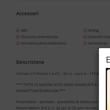
Accessori
ABS
Airbag
Chiusura centralizzata
Controllo tra
Immobilizzatore elettronico
Servosterzo
E
Descrizione
Cirtroen C3 Picasso 1.4 VTi – 95 cv – euro 4 – 119.887 Km ce
*** TUTTE LE NOSTRE AUTO SONO SANIFICATE E IGIEN
DISINFETTANTE/VIRUCIDA ***
Finanziabile – permute – possibilità di estensione della g
Milano Motors 4×4 S.r.l. da più di 20 anni Numeri Uno N