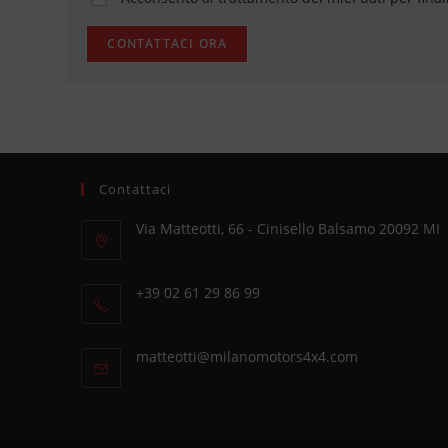
Contattaci
Via Matteotti, 66 - Cinisello Balsamo 20092 MI
Opens
in
+39 02 61 29 86 99
a
Opens
new
in
tab
Opens
matteotti@milanomotors4x4.com
your
in
application
your
application