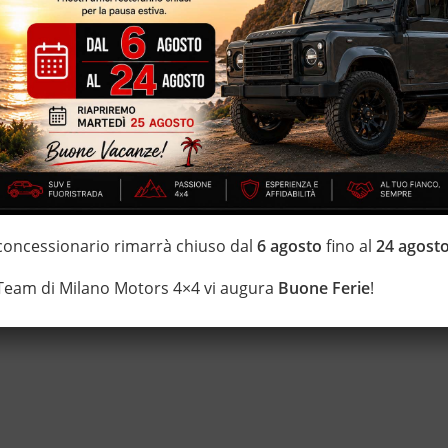
 concessionario rimarrà chiuso dal
6 agosto
fino al
24 agost
 Team di Milano Motors 4×4 vi augura
Buone Ferie
!