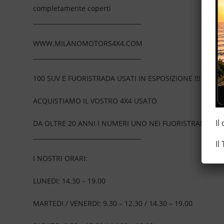
completamente coperti
____________________________________
WWW.MILANOMOTORS4X4.COM
____________________________________
100 SUV E FUORISTRADA USATI IN ESPOSIZIONE !!!
ACQUISTIAMO IL VOSTRO 4X4 USATO
Il
DA OLTRE 20 ANNI I NUMERI UNO NEI FUORISTRADA
____________________________________
Il
I NOSTRI ORARI:
LUNEDI: 14.30 – 19.00
MARTEDI / VENERDI: 9.30 – 12.30 / 14.30 – 19.00