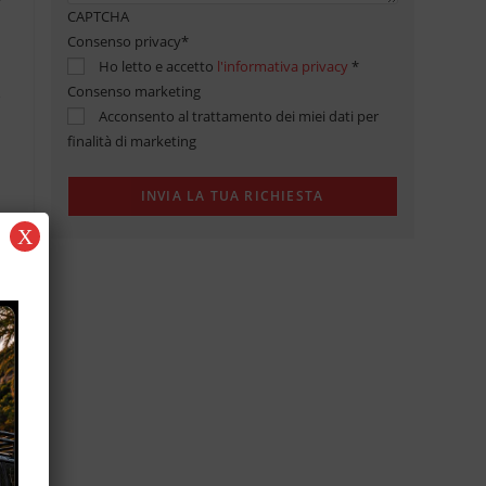
CAPTCHA
Consenso privacy
*
Ho letto e accetto
l'informativa privacy
*
Consenso marketing
Acconsento al trattamento dei miei dati per
finalità di marketing
X