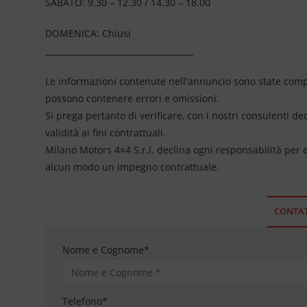
SABATO: 9.30 – 12.30 / 14.30 – 18.00
DOMENICA: Chiusi
____________________________________
Le informazioni contenute nell'annuncio sono state compil
possono contenere errori e omissioni.
Si prega pertanto di verificare, con i nostri consulenti de
validità ai fini contrattuali.
Milano Motors 4×4 S.r.l. declina ogni responsabilità per
alcun modo un impegno contrattuale.
CONTAT
Nome e Cognome
*
Telefono
*