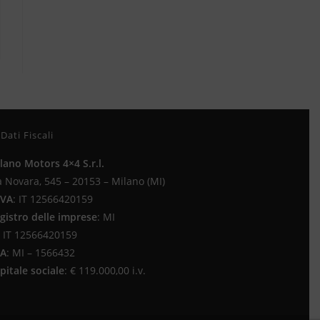
Dati Fiscali
lano Motors 4×4 S.r.l.
a Novara, 545 – 20153 – Milano (MI)
IVA
:
IT 12566420159
gistro delle imprese
:
MI
IT 12566420159
EA
:
MI – 1566432
pitale sociale
: €
119.000,00 i.v.