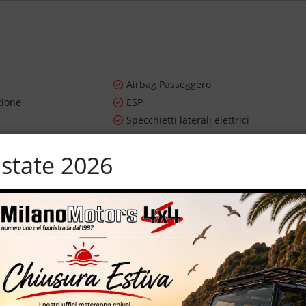
Airbag Passeggero
zione
ESP
Specchietti laterali elettrici
state 2026
rtificati e garantiti – 5 posti – cerchi da 16''
IZZATE CON TRATTAMENTI DI VAPORE, OZONO E
aranzia con i leader del mercato ''Opteven'' e ''Mapfre Warranty'' –
ei Fuoristrada con un' esposizione da più di 1.500 mq