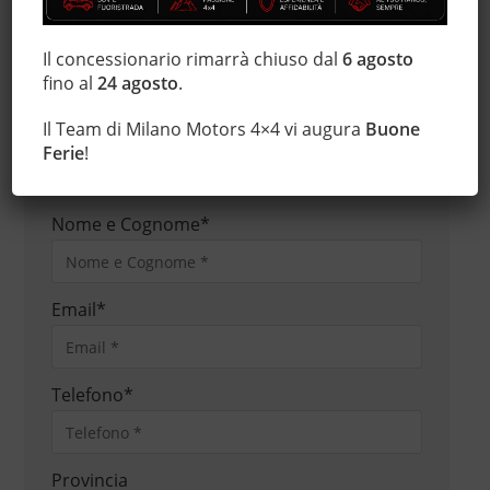
per eventuali involontarie incongruenze, che non
rappresentano in alcun modo un impegno
Il concessionario rimarrà chiuso dal
6 agosto
fino al
24 agosto
.
contrattuale.
Il Team di Milano Motors 4×4 vi augura
Buone
Ferie
!
CONTATTACI
PERMUTA
Nome e Cognome
*
Email
*
Telefono
*
Provincia