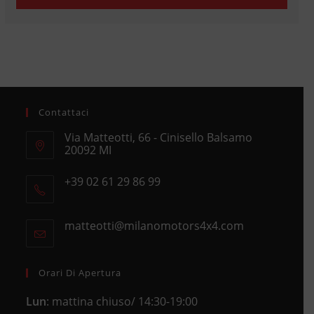
Contattaci
Via Matteotti, 66 - Cinisello Balsamo
20092 MI
Opens
+39 02 61 29 86 99
in
Opens
a
in
new
matteotti@milanomotors4x4.com
Opens
your
tab
in
application
your
application
Orari Di Apertura
Lun
: mattina chiuso/ 14:30-19:00