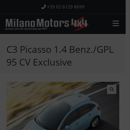
Salta
+39 02 6129 8699
al
contenuto
C3 Picasso 1.4 Benz./GPL
95 CV Exclusive
🔍