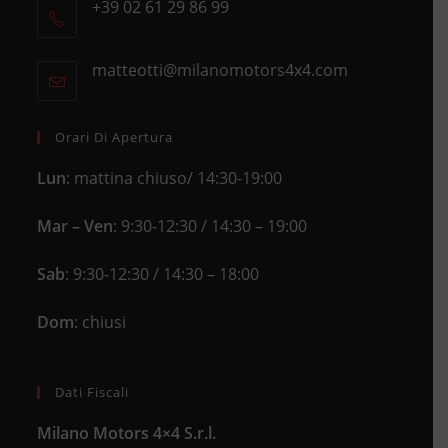
+39 02 61 29 86 99
in
Opens
a
in
new
matteotti@milanomotors4x4.com
Opens
your
tab
in
application
your
application
Orari Di Apertura
Lun
: mattina chiuso/ 14:30-19:00
Mar – Ven
: 9:30-12:30 / 14:30 – 19:00
Sab
: 9:30-12:30 / 14:30 – 18:00
Dom
: chiusi
Dati Fiscali
Milano Motors 4×4 S.r.l.