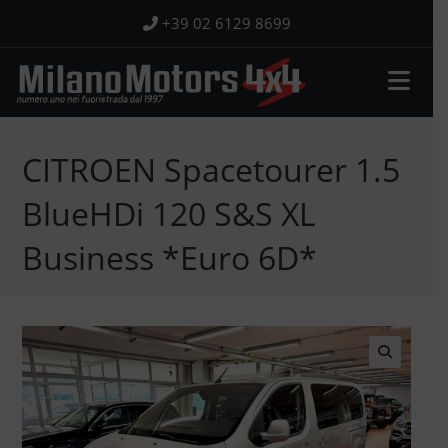
Salta
+39 02 6129 8699
al
contenuto
CITROEN Spacetourer 1.5
BlueHDi 120 S&S XL
Business *Euro 6D*
🔍