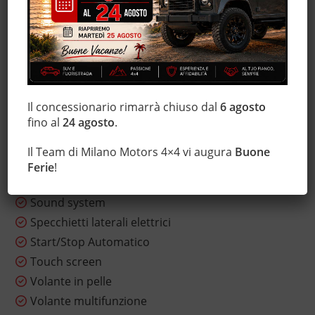
Hill holder
Immobilizzatore elettronico
Isofix
Marmitta catalitica
Monitoraggio pressione pneumatici
MP3
Il concessionario rimarrà chiuso dal
6 agosto
fino al
24 agosto
.
Sensore di luce
Servosterzo
Il Team di Milano Motors 4×4 vi augura
Buone
Sistema di navigazione
Ferie
!
Sistema di visione notturna
Sound system
Specchietti laterali elettrici
Start/Stop Automatico
Touch screen
Volante in pelle
Volante multifunzione