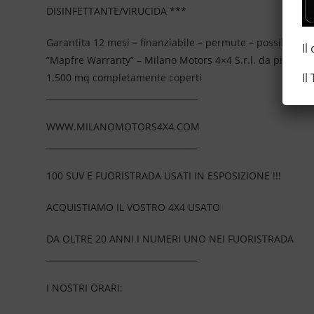
DISINFETTANTE/VIRUCIDA ***
Garantita 12 mesi – finanziabile – permute – possibilità 
Il
”Mapfre Warranty” – Milano Motors 4×4 S.r.l. da più di 2
Il
1.500 mq completamente coperti
____________________________________
WWW.MILANOMOTORS4X4.COM
____________________________________
100 SUV E FUORISTRADA USATI IN ESPOSIZIONE !!!
ACQUISTIAMO IL VOSTRO 4X4 USATO
DA OLTRE 20 ANNI I NUMERI UNO NEI FUORISTRADA
____________________________________
I NOSTRI ORARI: