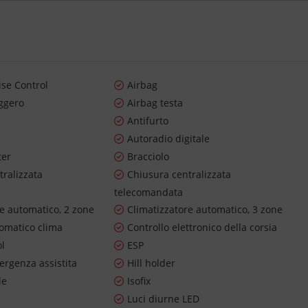
ise Control
Airbag
ggero
Airbag testa
o
Antifurto
Autoradio digitale
ter
Bracciolo
tralizzata
Chiusura centralizzata
telecomandata
re automatico, 2 zone
Climatizzatore automatico, 3 zone
tomatico clima
Controllo elettronico della corsia
ol
ESP
ergenza assistita
Hill holder
le
Isofix
Luci diurne LED