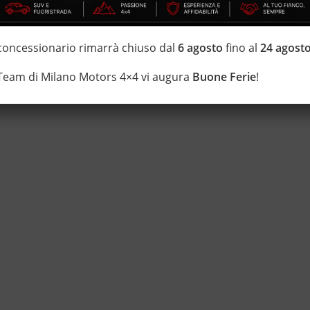
di estensione della garanzia con i leader del mercato ”Opteven” e
 concessionario rimarrà chiuso dal
6 agosto
fino al
24 agost
0 anni Numeri Uno Nei Fuoristrada con un’ esposizione da più di
 Team di Milano Motors 4×4 vi augura
Buone Ferie
!