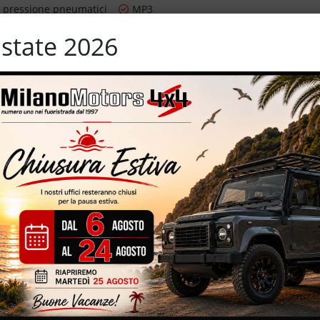
 pressione pneumatici
MP3
o dei segnali stradali
Schermo multifunzione interamente
state 2026
digitale
ioggia
Sensori di parcheggio anteriori
Sistema di navigazione
m
Specchietti laterali elettrici
er parcheggio assistito
Touch screen
Vetri oscurati
lle
Volante multifunzione
 allestimento Advanced – IVA Esposta – cerchi in lega da 19” –
– Apple/Android CarPlay – navigatore cartografico – eleganti interni
one
IZZATE CON TRATTAMENTI DI VAPORE, OZONO E