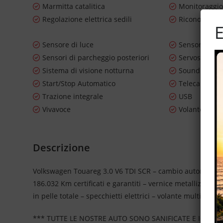
Marmitta catalitica
Monitoraggio
Regolazione elettrica sedili
Riconosciment
E
Sensore di luce
Sensore di p
Sensori di parcheggio posteriori
Servosterzo
Sistema di visione notturna
Sound syste
Start/Stop Automatico
Telecamera p
Trazione integrale
USB
Vivavoce
Volante in pe
Descrizione
Volkswagen Touareg 3.0 V6 TDI SCR – cambio automatico –
186.032 Km certificati e garantiti – vernice metallizzata 
in pelle totale – specchietti elettrici – volante multifunzi
*** TUTTE LE NOSTRE AUTO SONO SANIFICATE E IGIEN