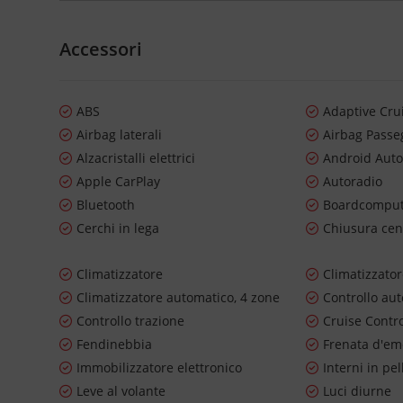
Accessori
ABS
Adaptive Cru
Airbag laterali
Airbag Passe
Alzacristalli elettrici
Android Aut
Apple CarPlay
Autoradio
Bluetooth
Boardcompu
Cerchi in lega
Chiusura cen
Climatizzatore
Climatizzato
Climatizzatore automatico, 4 zone
Controllo au
Controllo trazione
Cruise Contr
Fendinebbia
Frenata d'em
Immobilizzatore elettronico
Interni in pel
Leve al volante
Luci diurne