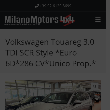
Salta
+39 02 6129 8699
al
contenuto
Volkswagen Touareg 3.0
TDI SCR Style *Euro
6D*286 CV*Unico Prop.*
🔍