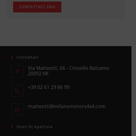
Contattaci
Via Matteotti, 66 - Cinisello Balsamo
20092 MI
Opens
+39 02 61 29 86 99
in
Opens
a
in
new
matteotti@milanomotors4x4.com
Opens
your
tab
in
application
your
application
Orari Di Apertura