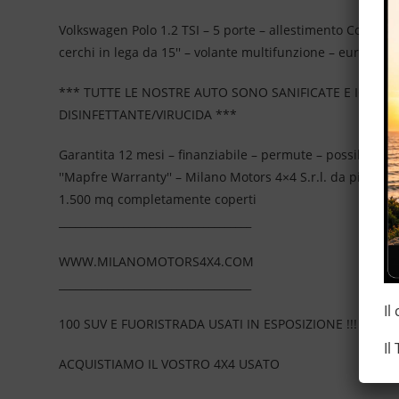
Volkswagen Polo 1.2 TSI – 5 porte – allestimento Comfortl
cerchi in lega da 15'' – volante multifunzione – euro 6 – i
*** TUTTE LE NOSTRE AUTO SONO SANIFICATE E IGIEN
DISINFETTANTE/VIRUCIDA ***
Garantita 12 mesi – finanziabile – permute – possibilità d
''Mapfre Warranty'' – Milano Motors 4×4 S.r.l. da più di
1.500 mq completamente coperti
____________________________________
WWW.MILANOMOTORS4X4.COM
____________________________________
Il
100 SUV E FUORISTRADA USATI IN ESPOSIZIONE !!!
Il
ACQUISTIAMO IL VOSTRO 4X4 USATO