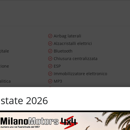
Airbag laterali
Alzacristalli elettrici
itale
Bluetooth
Chiusura centralizzata
zione
ESP
Immobilizzatore elettronico
litica
MP3
m
Specchietti laterali elettrici
n
Volante in pelle
state 2026