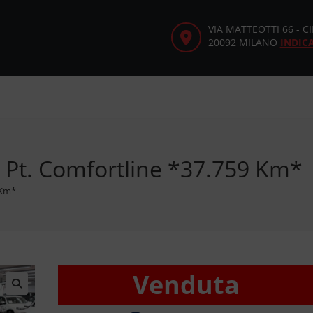
VIA MATTEOTTI 66 - 
20092 MILANO
INDIC
5 Pt. Comfortline *37.759 Km*
 Km*
Venduta
🔍