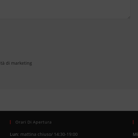
ità di marketing
Orari Di Apertura
Lun
: mattina chiuso/ 14:30-19:00
Mi