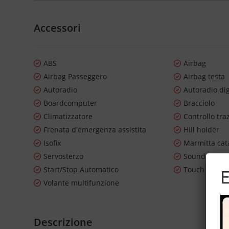
Accessori
ABS
Airbag
Airbag Passeggero
Airbag testa
Autoradio
Autoradio dig
Boardcomputer
Bracciolo
Climatizzatore
Controllo tra
Frenata d'emergenza assistita
Hill holder
Isofix
Marmitta cata
Servosterzo
Sound syste
Start/Stop Automatico
Touch scree
E
Volante multifunzione
Descrizione