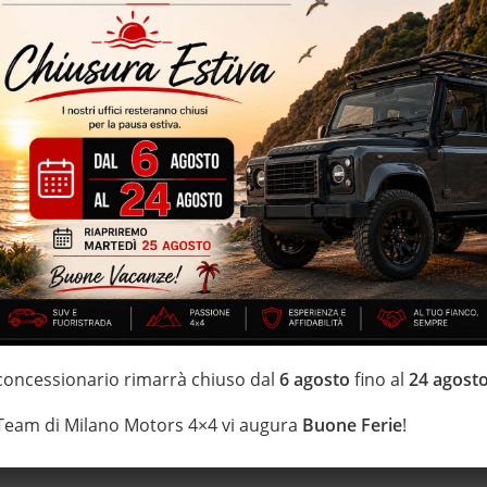
ine – BlueMotion Technology – 37.759 km certificati e garantiti –
nterni sportivi in tessuto – schermo touch – specchietti elettrici
IZZATE CON TRATTAMENTI DI VAPORE, OZONO E
i estensione della garanzia con i leader del mercato ''Opteven'' e
 20 anni Numeri Uno Nei Fuoristrada con un' esposizione da più di
 concessionario rimarrà chiuso dal
6 agosto
fino al
24 agost
 Team di Milano Motors 4×4 vi augura
Buone Ferie
!