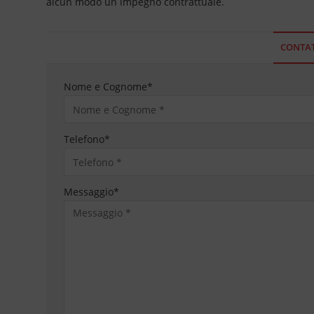
alcun modo un impegno contrattuale.
CONTAT
Nome e Cognome
*
Telefono
*
Messaggio
*