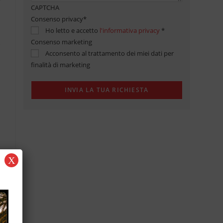
CAPTCHA
Consenso privacy
*
Ho letto e accetto
l'informativa privacy
*
Consenso marketing
Acconsento al trattamento dei miei dati per
finalità di marketing
X