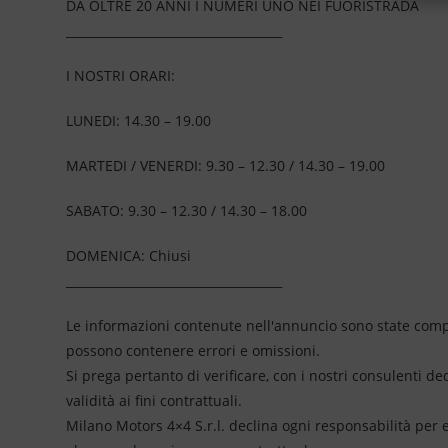
DA OLTRE 20 ANNI I NUMERI UNO NEI FUORISTRADA
____________________________________
I NOSTRI ORARI:
LUNEDI: 14.30 – 19.00
MARTEDI / VENERDI: 9.30 – 12.30 / 14.30 – 19.00
SABATO: 9.30 – 12.30 / 14.30 – 18.00
DOMENICA: Chiusi
____________________________________
Le informazioni contenute nell'annuncio sono state compil
possono contenere errori e omissioni.
Si prega pertanto di verificare, con i nostri consulenti de
validità ai fini contrattuali.
Milano Motors 4×4 S.r.l. declina ogni responsabilità per