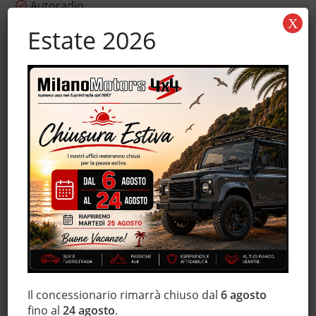
Autoradio
X
Autoradio digitale
Estate 2026
Bluetooth
Boardcomputer
Bracciolo
Chiusura centralizzata
Climatizzatore
Controllo trazione
ESP
Frenata d'emergenza assistita
Hill holder
Immobilizzatore elettronico
Isofix
Marmitta catalitica
MP3
Il concessionario rimarrà chiuso dal
6 agosto
Servosterzo
fino al
24 agosto
.