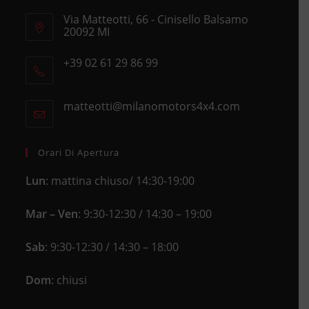
Via Matteotti, 66 - Cinisello Balsamo
20092 MI
Opens
+39 02 61 29 86 99
in
Opens
a
in
new
matteotti@milanomotors4x4.com
Opens
your
tab
in
application
your
application
Orari Di Apertura
Lun
: mattina chiuso/ 14:30-19:00
Mar – Ven
: 9:30-12:30 / 14:30 – 19:00
Sab
: 9:30-12:30 / 14:30 – 18:00
Dom
: chiusi