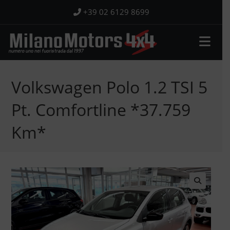
Salta
+39 02 6129 8699
al
contenuto
Volkswagen Polo 1.2 TSI 5
Pt. Comfortline *37.759
Km*
🔍