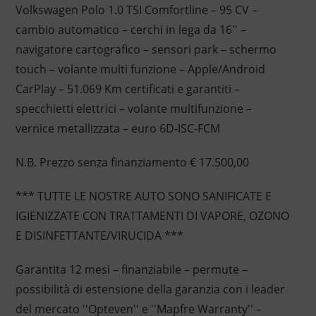
Volkswagen Polo 1.0 TSI Comfortline – 95 CV –
cambio automatico – cerchi in lega da 16'' –
navigatore cartografico – sensori park – schermo
touch – volante multi funzione – Apple/Android
CarPlay – 51.069 Km certificati e garantiti –
specchietti elettrici – volante multifunzione –
vernice metallizzata – euro 6D-ISC-FCM
N.B. Prezzo senza finanziamento € 17.500,00
*** TUTTE LE NOSTRE AUTO SONO SANIFICATE E
IGIENIZZATE CON TRATTAMENTI DI VAPORE, OZONO
E DISINFETTANTE/VIRUCIDA ***
Garantita 12 mesi – finanziabile – permute –
possibilità di estensione della garanzia con i leader
del mercato ''Opteven'' e ''Mapfre Warranty'' –