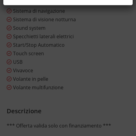
Servosterzo
Sistema di navigazione
Sistema di visione notturna
Sound system
Specchietti laterali elettrici
Start/Stop Automatico
Touch screen
USB
Vivavoce
Volante in pelle
Volante multifunzione
Descrizione
*** Offerta valida solo con finanziamento ***