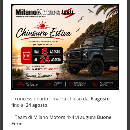
Cruise Control
ESP
Fari LED
Fendinebbia
Frenata d'emergenza assistita
Hill holder
Immobilizzatore elettronico
Interni in pelle
Isofix
Luci diurne
Marmitta catalitica
Monitoraggio pressione pneumatici
Il concessionario rimarrà chiuso dal
6 agosto
MP3
fino al
24 agosto
.
Schermo multifunzione interamente digitale
Sensore di luce
Il Team di Milano Motors 4×4 vi augura
Buone
Ferie
!
Sensori di parcheggio posteriori