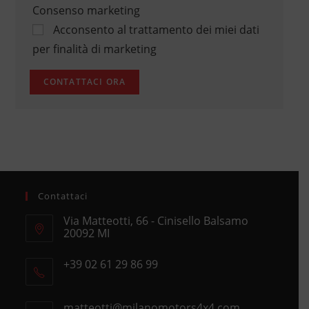
Consenso marketing
Acconsento al trattamento dei miei dati
per finalità di marketing
Contattaci
Via Matteotti, 66 - Cinisello Balsamo
20092 MI
Opens
+39 02 61 29 86 99
in
Opens
a
in
new
matteotti@milanomotors4x4.com
Opens