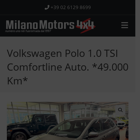
Salta
+39 02 6129 8699
al
contenuto
Volkswagen Polo 1.0 TSI
Comfortline Auto. *49.000
Km*
🔍