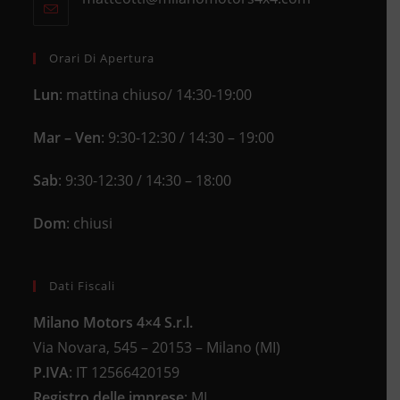
your
tab
in
application
your
application
Orari Di Apertura
Lun
: mattina chiuso/ 14:30-19:00
Mar – Ven
: 9:30-12:30 / 14:30 – 19:00
Sab
: 9:30-12:30 / 14:30 – 18:00
Dom
: chiusi
Dati Fiscali
Milano Motors 4×4 S.r.l.
Via Novara, 545 – 20153 – Milano (MI)
P.IVA
:
IT 12566420159
Registro delle imprese
:
MI