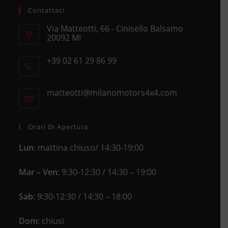
Contattaci
Via Matteotti, 66 - Cinisello Balsamo
20092 MI
Opens
+39 02 61 29 86 99
in
Opens
a
in
new
matteotti@milanomotors4x4.com
Opens
your
tab
in
application
your
application
Orari Di Apertura
Lun
: mattina chiuso/ 14:30-19:00
Mar – Ven
: 9:30-12:30 / 14:30 – 19:00
Sab
: 9:30-12:30 / 14:30 – 18:00
Dom
: chiusi