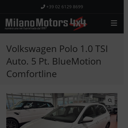
Salta
+39 02 6129 8699
al
contenuto
Volkswagen Polo 1.0 TSI
Auto. 5 Pt. BlueMotion
Comfortline
🔍