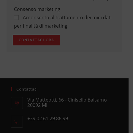
Consenso marketing
Acconsento al trattamento dei miei dati
per finalità di marketing
Contattaci
Via Matteotti, 66 - Cinisello Balsamo
20092 MI
Opens
+39 02 61 29 86 99
in
Opens
a
in