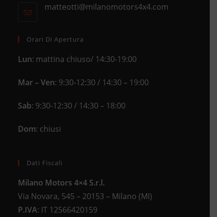
new
matteotti@milanomotors4x4.com
Opens
your
tab
in
application
your
application
Orari Di Apertura
Lun
: mattina chiuso/ 14:30-19:00
Mar – Ven
: 9:30-12:30 / 14:30 – 19:00
Sab
: 9:30-12:30 / 14:30 – 18:00
Dom
: chiusi
Dati Fiscali
Milano Motors 4×4 S.r.l.
Via Novara, 545 – 20153 – Milano (MI)
P.IVA
:
IT 12566420159