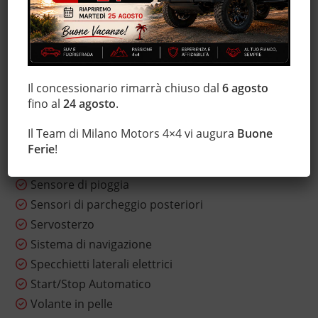
Frenata d'emergenza assistita
Hill holder
Immobilizzatore elettronico
Interni in pelle
Luci diurne
Il concessionario rimarrà chiuso dal
6 agosto
fino al
24 agosto
.
Marmitta catalitica
Monitoraggio pressione pneumatici
Il Team di Milano Motors 4×4 vi augura
Buone
Sedile posteriore sdoppiato
Ferie
!
Sedili riscaldati
Sensore di pioggia
Sensori di parcheggio posteriori
Servosterzo
Sistema di navigazione
Specchietti laterali elettrici
Start/Stop Automatico
Volante in pelle