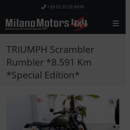
Salta
+39 02 6129 8699
al
contenuto
TRIUMPH Scrambler
Rumbler *8.591 Km
*Special Edition*
🔍