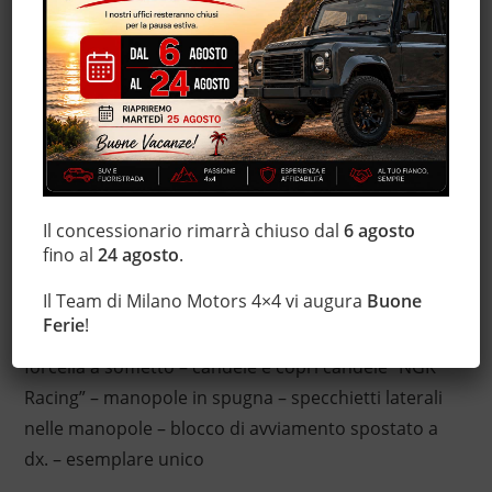
N.B. Prezzo senza finanziamento € 15.900,00
Triumph Scrambler 900 – Preparazione JVB-
Rumbler – 8.591 Km certificati, garantiti e
tagliandati – ammortizzatori posteriori ”Ohlins” –
plastiche complete JVB – fiancatine laterali
personalizzabili – marmitta
Il concessionario rimarrà chiuso dal
6 agosto
omologata ”Arrow” special parts Triumph – dischi
fino al
24 agosto
.
freno anteriore e posteriore ”Braking” –
Il Team di Milano Motors 4×4 vi augura
Buone
paramotore – manubrio ”LSL” – quadro srumenti
Ferie
!
semplificato – gomme ”flat-track” Dunlop – copri
forcella a soffietto – candele e copri candele ”NGK
Racing” – manopole in spugna – specchietti laterali
nelle manopole – blocco di avviamento spostato a
dx. – esemplare unico