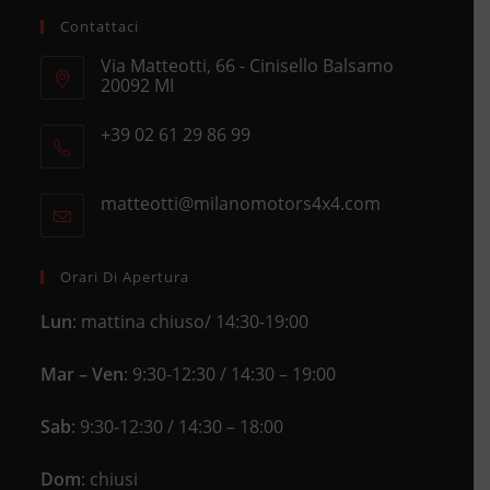
Contattaci
Via Matteotti, 66 - Cinisello Balsamo
20092 MI
Opens
+39 02 61 29 86 99
in
Opens
a
in
new
matteotti@milanomotors4x4.com
Opens
your
tab
in
application
your
application
Orari Di Apertura
Lun
: mattina chiuso/ 14:30-19:00
Mar – Ven
: 9:30-12:30 / 14:30 – 19:00
Sab
: 9:30-12:30 / 14:30 – 18:00
Dom
: chiusi