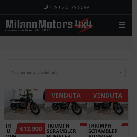
Salta
+39 02 6129 8699
al
contenuto
Ordinamento predefinito
VENDUTA
VENDUTA
TR
TRIUMPH
TRIUMPH
€
12.900
IU
SCRAMBLER
SCRAMBLER
MPH
RUMBLER
RUMBLER