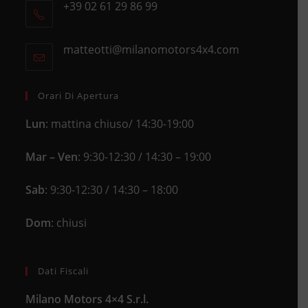
+39 02 61 29 86 99
in
Opens
a
in
new
matteotti@milanomotors4x4.com
Opens
your
tab
in
application
your
application
Orari Di Apertura
Lun
: mattina chiuso/ 14:30-19:00
Mar – Ven
: 9:30-12:30 / 14:30 – 19:00
Sab
: 9:30-12:30 / 14:30 – 18:00
Dom
: chiusi
Dati Fiscali
Milano Motors 4×4 S.r.l.