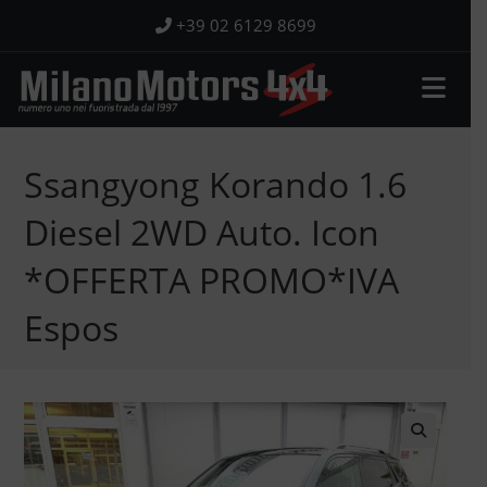
Salta
+39 02 6129 8699
al
contenuto
Ssangyong Korando 1.6
Diesel 2WD Auto. Icon
*OFFERTA PROMO*IVA
Espos
🔍