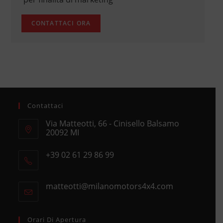
Contattaci
Via Matteotti, 66 - Cinisello Balsamo
20092 MI
Opens
+39 02 61 29 86 99
in
Opens
a
in
new
matteotti@milanomotors4x4.com
Opens
your
tab
in
application
your
application
Orari Di Apertura