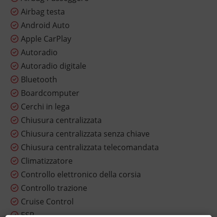
Airbag testa
Android Auto
Apple CarPlay
Autoradio
Autoradio digitale
Bluetooth
Boardcomputer
Cerchi in lega
Chiusura centralizzata
Chiusura centralizzata senza chiave
Chiusura centralizzata telecomandata
Climatizzatore
Controllo elettronico della corsia
Controllo trazione
Cruise Control
ESP