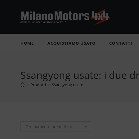
Salta
al
contenuto
HOME
ACQUISTIAMO USATO
CONTATTI
Ssangyong usate: i due d
>
Prodotti
>
Ssangyong usate
Ordinamento predefinito