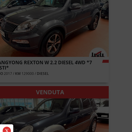
ANGYONG REXTON W 2.2 DIESEL 4WD *7
STI*
NO
2017 /
KM
129000 /
DIESEL
VENDUTA
X