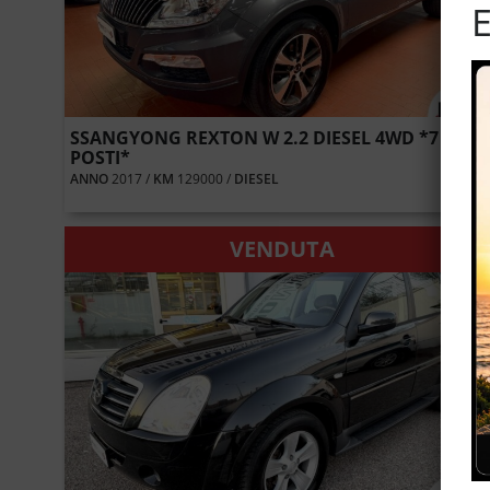
E
SSANGYONG REXTON W 2.2 DIESEL 4WD *7
POSTI*
ANNO
2017 /
KM
129000 /
DIESEL
VENDUTA