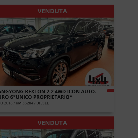
VENDUTA
ANGYONG REXTON 2.2 4WD ICON AUTO.
URO 6*UNICO PROPRIETARIO*
NO
2018 /
KM
56284 /
DIESEL
VENDUTA