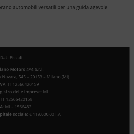
rano automobili versatili per una guida agevole
Dati Fiscali
lano Motors 4×4 S.r.l.
a Novara, 545 – 20153 – Milano (MI)
IVA
:
IT 12566420159
gistro delle imprese
:
MI
IT 12566420159
EA
:
MI – 1566432
pitale sociale
: €
119.000,00 i.v.