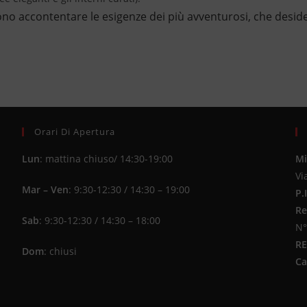
o accontentare le esigenze dei più avventurosi, che deside
Orari Di Apertura
Lun
: mattina chiuso/ 14:30-19:00
Mi
Vi
Mar – Ven
: 9:30-12:30 / 14:30 – 19:00
P.
Re
Sab
: 9:30-12:30 / 14:30 – 18:00
N°
R
Dom
: chiusi
Ca