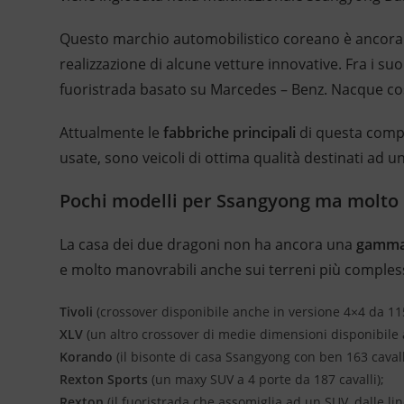
Questo marchio automobilistico coreano è ancora 
realizzazione di alcune vetture innovative. Fra i su
fuoristrada basato su Marcedes – Benz. Nacque cos
Attualmente le
fabbriche principali
di questa compag
usate, sono veicoli di ottima qualità destinati ad u
Pochi modelli per Ssangyong ma molto
La casa dei due dragoni non ha ancora una
gamma 
e molto manovrabili anche sui terreni più complessi
Tivoli
(crossover disponibile anche in versione 4×4 da 115
XLV
(un altro crossover di medie dimensioni disponibile 
Korando
(il bisonte di casa Ssangyong con ben 163 cavall
Rexton Sports
(un maxy SUV a 4 porte da 187 cavalli);
Rexton
(il fuoristrada che assomiglia ad un SUV, dalle line