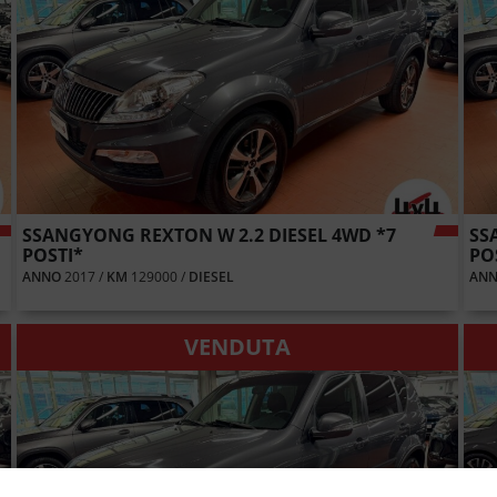
SSANGYONG REXTON W 2.2 DIESEL 4WD *7
SS
POSTI*
PO
ANNO
2017 /
KM
129000 /
DIESEL
AN
VENDUTA