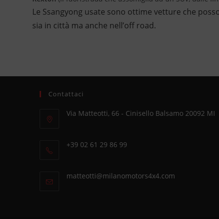
Le Ssangyong usate sono ottime vetture che posson
sia in città ma anche nell’off road.
Contattaci
Via Matteotti, 66 - Cinisello Balsamo 20092 MI
Opens
in
+39 02 61 29 86 99
a
Opens
new
in
tab
Opens
matteotti@milanomotors4x4.com
your
in
application
your
application