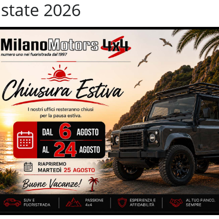
state 2026
SSANGYONG REXTON W 2.2 DIESEL 4WD *7
SS
POSTI*
EN
ANNO
2017 /
KM
129000 /
DIESEL
AN
VENDUTA