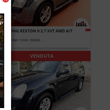
ANGYONG REXTON II 2.7 XVT AWD A/T
ERGY
NO
2010 /
KM
119000 /
DIESEL
VENDUTA