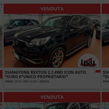
VENDUTA
SSANGYONG REXTON 2.2 4WD ICON AUTO.
SS
*EURO 6*UNICO PROPRIETARIO*
*E
ANNO
2018 /
KM
56284 /
DIESEL
AN
VENDUTA