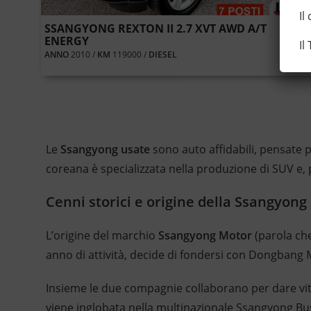
Il
SSANGYONG REXTON II 2.7 XVT AWD A/T
ENERGY
Il
ANNO
2010 /
KM
119000 /
DIESEL
Le
Ssangyong usate
sono auto affidabili, pensate p
coreana è specializzata nella produzione di SUV e, 
Cenni storici e origine della Ssangyong
L’origine del marchio
Ssangyong Motor
(parola ch
anno di attività, decide di fondersi con Dongbang 
Insieme le due compagnie collaborano per dare vita 
viene inglobata nella multinazionale Ssangyong Bu