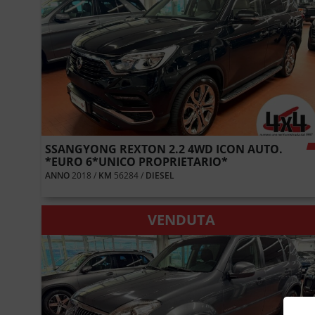
SSANGYONG REXTON 2.2 4WD ICON AUTO.
*EURO 6*UNICO PROPRIETARIO*
ANNO
2018 /
KM
56284 /
DIESEL
VENDUTA