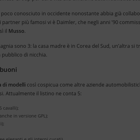
poco conosciuto in occidente nonostante abbia già collabo
oi partner più famosi vi è Daimler, che negli anni ’90 commis
ì il
Musso
.
nia sono 3: la casa madre è in Corea del Sud, un’altra si tr
n pubblico di nicchia.
 buoni
di modelli
così cospicua come altre aziende automobilistiche
. Attualmente il listino ne conta 5:
 cavalli);
anche in versione GPL);
i);
e eleganti e gli interni curati).