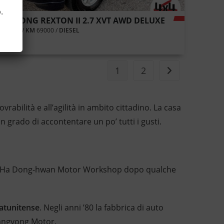
o
.
ANGYONG REXTON II 2.7 XVT AWD DELUXE
NO
2010 /
KM
69000 /
DIESEL
1
2
abilità e all’agilità in ambito cittadino. La casa
 grado di accontentare un po’ tutti i gusti.
llora Ha Dong-hwan Motor Workshop dopo qualche
tatunitense
. Negli anni ’80 la fabbrica di auto
sangyong Motor.