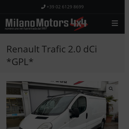
Salta
+39 02 6129 8699
al
contenuto
Renault Trafic 2.0 dCi
*GPL*
🔍