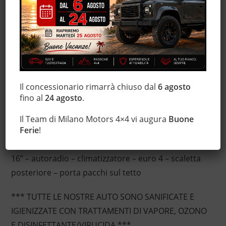
Monitoraggio pressione pneumatici
Ruotino
Servosterzo
Sistema di visione notturna
Specchietti laterali elettrici
Il concessionario rimarrà chiuso dal
6 agosto
fino al
24 agosto
.
Descrizione
Il Team di Milano Motors 4×4 vi augura
Buone
Renault Trafic 2.0 dCi – impianto GPL sotto scocca
Ferie
!
con scadenza febbraio 2030 – 3 posti – cerchi da
16” – autoradio – climatizzatore – euro 4 – scaletta
posteriore – porta pacchi sul tetto
*** TUTTE LE NOSTRE AUTO SONO SANIFICATE E
IGIENIZZATE CON TRATTAMENTI DI VAPORE, OZONO
E DISINFETTANTE/VIRUCIDA ***