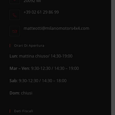
20092 MI
Opens
+39 02 61 29 86 99
in
Opens
a
in
new
matteotti@milanomotors4x4.com
Opens
your
tab
in
application
your
application
Orari Di Apertura
Lun
: mattina chiuso/ 14:30-19:00
Mar – Ven
: 9:30-12:30 / 14:30 – 19:00
Sab
: 9:30-12:30 / 14:30 – 18:00
Dom
: chiusi
Dati Fiscali