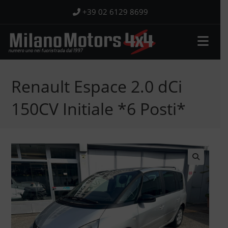
Salta
+39 02 6129 8699
al
contenuto
Renault Espace 2.0 dCi
150CV Initiale *6 Posti*
🔍