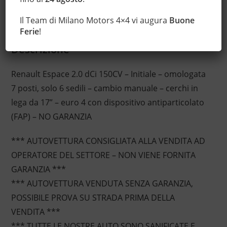
Specchietti laterali elettrici
Il Team di Milano Motors 4×4 vi augura
Buone
Ferie
!
Descrizione
Renault Espace 2.0 dCi 150CV – Initiale – omologata
7 posti, solo 6 sedili – cambio manuale – cerchi in
lega da 17” – euro 4 con dispositivo antiparticolato
(FAP) – NO GARANZIA
*** AUTOVETTURA CONSIGLIATA ALLA VENDITA AD
OPERATORE DEL SETTORE – NON VIENE FORNITA
GARANZIA ***
*** AUTOVETTURA VENDUTA SENZA GARANZIA,
POSSIBILE PROVA SU STRADA PRIMA DELLA
VENDITA ***
*** TUTTE LE NOSTRE AUTO SONO SANIFICATE E