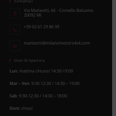
Contattaci
Via Matteotti, 66 - Cinisello Balsamo
20092 MI
Opens
+39 02 61 29 86 99
in
Opens
a
in
new
matteotti@milanomotors4x4.com
Opens
your
tab
in
application
your
application
Orari Di Apertura
Lun
: mattina chiuso/ 14:30-19:00
Mar – Ven
: 9:30-12:30 / 14:30 – 19:00
Sab
: 9:30-12:30 / 14:30 – 18:00
Dom
: chiusi