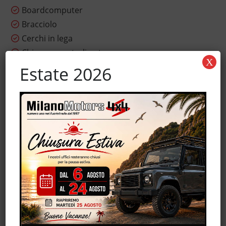
Boardcomputer
Bracciolo
Cerchi in lega
Chiusura centralizzata
X
Chiusura centralizzata senza chiave
Estate 2026
Chiusura centralizzata telecomandata
Climatizzatore
Controllo automatico clima
Controllo trazione
ESP
Fendinebbia
Hill holder
Immobilizzatore elettronico
Interni in pelle
Isofix
Leve al volante