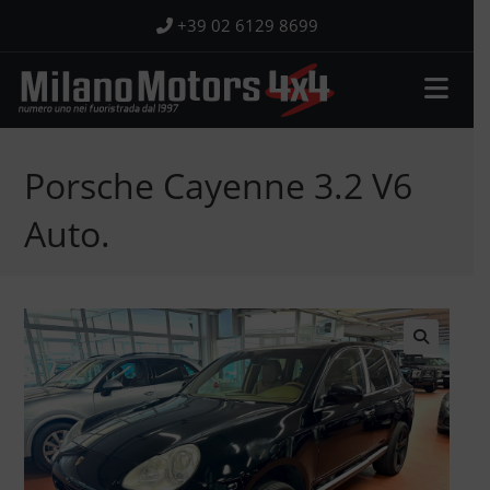
Salta
+39 02 6129 8699
al
contenuto
Porsche Cayenne 3.2 V6
Auto.
🔍