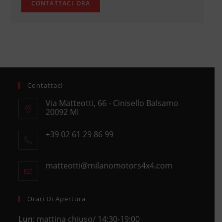
Contattaci
Via Matteotti, 66 - Cinisello Balsamo
20092 MI
Opens
+39 02 61 29 86 99
in
Opens
a
in
new
matteotti@milanomotors4x4.com
Opens
your
tab
in
application
your
application
Orari Di Apertura
Lun
: mattina chiuso/ 14:30-19:00