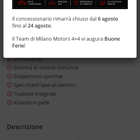
Luci diurne
Marmitta catalitica
Il concessionario rimarrà chiuso dal
6 agosto
Monitoraggio pressione pneumatici
fino al
24 agosto
.
Pacchetto sportivo
Il Team di Milano Motors 4×4 vi augura
Buone
Regolazione elettrica sedili
Ferie
!
Sensore di pioggia
Servosterzo
Sistema di visione notturna
Sospensioni sportive
Specchietti laterali elettrici
Trazione integrale
Volante in pelle
Descrizione