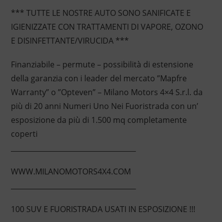
*** TUTTE LE NOSTRE AUTO SONO SANIFICATE E
IGIENIZZATE CON TRATTAMENTI DI VAPORE, OZONO
E DISINFETTANTE/VIRUCIDA ***
Finanziabile – permute – possibilità di estensione
della garanzia con i leader del mercato ”Mapfre
Warranty” o ”Opteven” – Milano Motors 4×4 S.r.l. da
più di 20 anni Numeri Uno Nei Fuoristrada con un’
esposizione da più di 1.500 mq completamente
coperti
____________________________________
WWW.MILANOMOTORS4X4.COM
____________________________________
100 SUV E FUORISTRADA USATI IN ESPOSIZIONE !!!