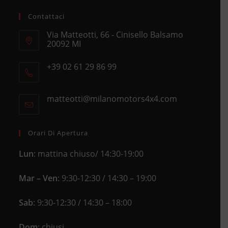
Contattaci
Via Matteotti, 66 - Cinisello Balsamo
20092 MI
Opens
+39 02 61 29 86 99
in
Opens
a
in
new
matteotti@milanomotors4x4.com
Opens
your
tab
in
application
your
application
Orari Di Apertura
Lun
: mattina chiuso/ 14:30-19:00
Mar – Ven
: 9:30-12:30 / 14:30 – 19:00
Sab
: 9:30-12:30 / 14:30 – 18:00
Dom
: chiusi