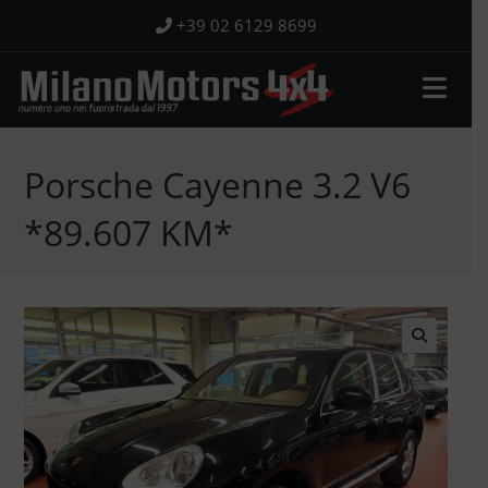
Salta
+39 02 6129 8699
al
contenuto
Porsche Cayenne 3.2 V6
*89.607 KM*
🔍