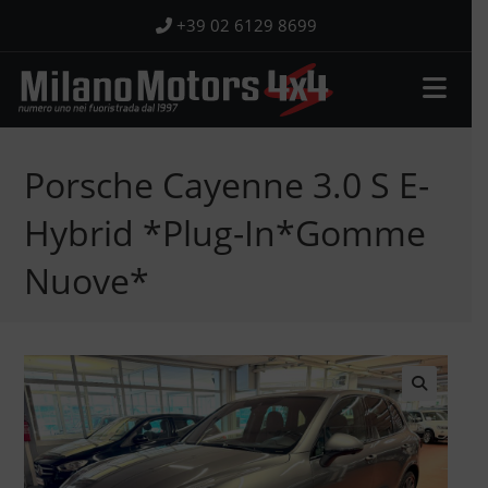
Salta
+39 02 6129 8699
al
contenuto
Porsche Cayenne 3.0 S E-
Hybrid *Plug-In*Gomme
Nuove*
🔍