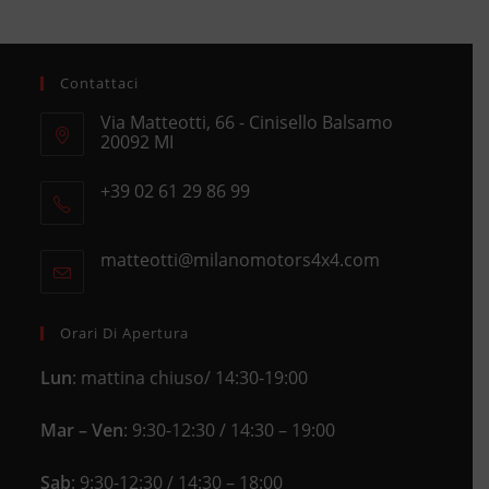
Contattaci
Via Matteotti, 66 - Cinisello Balsamo
20092 MI
Opens
+39 02 61 29 86 99
in
Opens
a
in
new
matteotti@milanomotors4x4.com
Opens
your
tab
in
application
your
application
Orari Di Apertura
Lun
: mattina chiuso/ 14:30-19:00
Mar – Ven
: 9:30-12:30 / 14:30 – 19:00
Sab
: 9:30-12:30 / 14:30 – 18:00