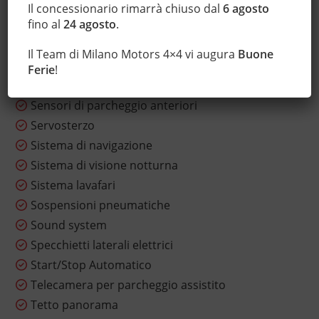
Regolazione elettrica sedili
Il concessionario rimarrà chiuso dal
6 agosto
fino al
24 agosto
.
Sedile posteriore sdoppiato
Sedili sportivi
Il Team di Milano Motors 4×4 vi augura
Buone
Sensore di luce
Ferie
!
Sensore di pioggia
Sensori di parcheggio anteriori
Servosterzo
Sistema di navigazione
Sistema di visione notturna
Sistema lavafari
Sospensioni pneumatiche
Sound system
Specchietti laterali elettrici
Start/Stop Automatico
Telecamera per parcheggio assistito
Tetto panorama