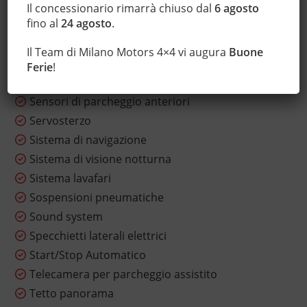
Regolazione elettrica sedili
Il concessionario rimarrà chiuso dal
6 agosto
fino al
24 agosto
.
Sedile posteriore sdoppiato
Sedili sportivi
Il Team di Milano Motors 4×4 vi augura
Buone
Sensore di luce
Ferie
!
Sensore di pioggia
Sensori di parcheggio anteriori
Servosterzo
Sistema di navigazione
Sistema di visione notturna
Sistema lavafari
Sospensioni pneumatiche
Sound system
Specchietti laterali elettrici
Start/Stop Automatico
Telecamera per parcheggio assistito
Tetto panorama