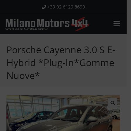
Salta
+39 02 6129 8699
al
contenuto
Porsche Cayenne 3.0 S E-
Hybrid *Plug-In*Gomme
Nuove*
🔍