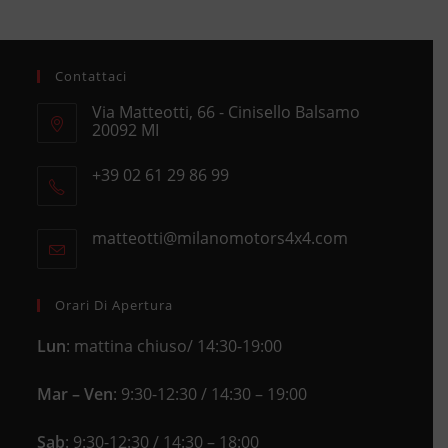
Contattaci
Via Matteotti, 66 - Cinisello Balsamo
20092 MI
Opens
+39 02 61 29 86 99
in
Opens
a
in
new
matteotti@milanomotors4x4.com
Opens
your
tab
in
application
your
application
Orari Di Apertura
Lun
: mattina chiuso/ 14:30-19:00
Mar – Ven
: 9:30-12:30 / 14:30 – 19:00
Sab
: 9:30-12:30 / 14:30 – 18:00