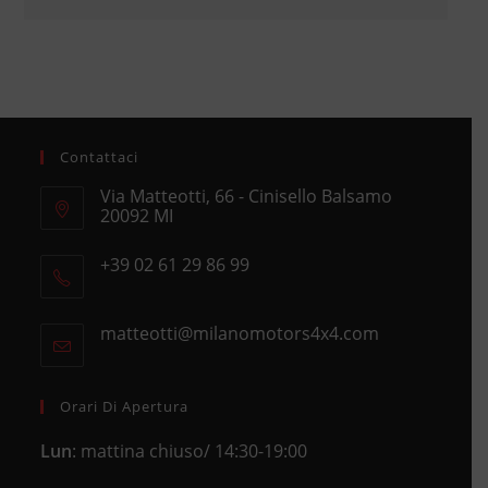
Contattaci
Via Matteotti, 66 - Cinisello Balsamo
20092 MI
Opens
+39 02 61 29 86 99
in
Opens
a
in
new
matteotti@milanomotors4x4.com
Opens
your
tab
in
application
your
application
Orari Di Apertura
Lun
: mattina chiuso/ 14:30-19:00