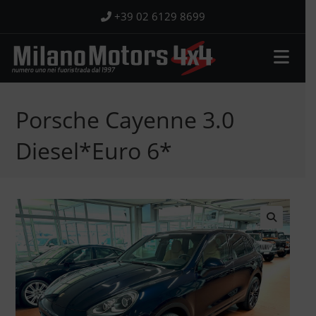
Salta
+39 02 6129 8699
al
contenuto
Porsche Cayenne 3.0
Diesel*Euro 6*
🔍