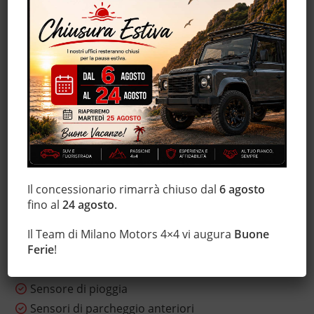
Hill holder
Immobilizzatore elettronico
Interni in pelle
Isofix
Lettore CD
Leve al volante
Luci diurne
Marmitta catalitica
Monitoraggio pressione pneumatici
Il concessionario rimarrà chiuso dal
6 agosto
MP3
fino al
24 agosto
.
Park Distance Control
Regolazione elettrica sedili
Il Team di Milano Motors 4×4 vi augura
Buone
Sedile posteriore sdoppiato
Ferie
!
Sensore di luce
Sensore di pioggia
Sensori di parcheggio anteriori