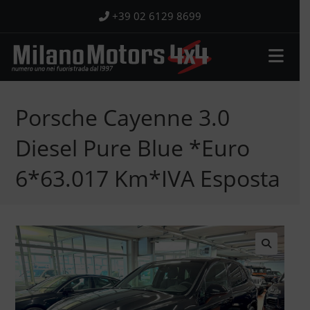
Salta
+39 02 6129 8699
al
contenuto
Porsche Cayenne 3.0
Diesel Pure Blue *Euro
6*63.017 Km*IVA Esposta
🔍