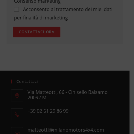
Consenso marketing
Acconsento al trattamento dei miei dati
per finalità di marketing
Contattaci
Via Matteotti, 66 - Cinisello Balsamo
20092 MI
Opens
+39 02 61 29 86 99
in
Opens
a
in
new
matteotti@milanomotors4x4.com
Opens
your
tab