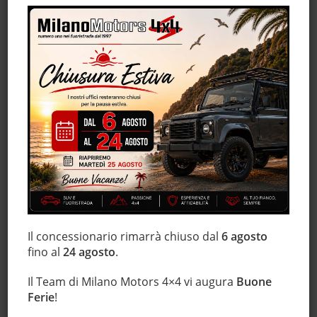
Filtro antiparticolato
Frenata d'emergenza assistita
Hill holder
Immobilizzatore elettronico
Interni in pelle
Isofix
Lettore CD
Leve al volante
Luci diurne
Marmitta catalitica
Monitoraggio pressione pneumatici
MP3
Il concessionario rimarrà chiuso dal
6 agosto
Park Distance Control
fino al
24 agosto
.
Regolazione elettrica sedili
Il Team di Milano Motors 4×4 vi augura
Buone
Sedile posteriore sdoppiato
Ferie
!
Sensore di luce