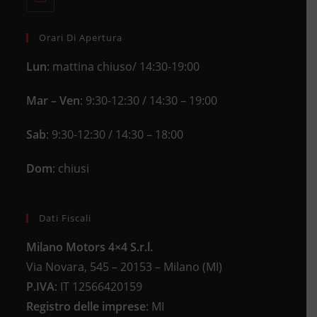
in
application
your
application
Orari Di Apertura
Lun
: mattina chiuso/ 14:30-19:00
Mar – Ven
: 9:30-12:30 / 14:30 – 19:00
Sab
: 9:30-12:30 / 14:30 – 18:00
Dom
: chiusi
Dati Fiscali
Milano Motors 4×4 S.r.l.
Via Novara, 545 – 20153 – Milano (MI)
P.IVA
:
IT 12566420159
Registro delle imprese
:
MI