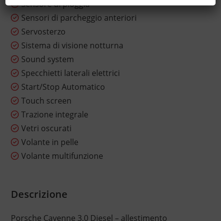
Sensore di pioggia
Sensori di parcheggio anteriori
Servosterzo
Sistema di visione notturna
Sound system
Specchietti laterali elettrici
Start/Stop Automatico
Touch screen
Trazione integrale
Vetri oscurati
Volante in pelle
Volante multifunzione
Descrizione
Porsche Cayenne 3.0 Diesel – allestimento