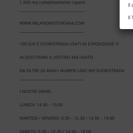
1.500 mq completamente coperti
Il
____________________________________
Il
WWW.MILANOMOTORS4X4.COM
____________________________________
100 SUV E FUORISTRADA USATI IN ESPOSIZIONE !!!
ACQUISTIAMO IL VOSTRO 4X4 USATO
DA OLTRE 20 ANNI I NUMERI UNO NEI FUORISTRADA
____________________________________
I NOSTRI ORARI:
LUNEDI: 14.30 – 19.00
MARTEDI / VENERDI: 9.30 – 12.30 / 14.30 – 19.00
SABATO: 9.30 – 12.30 / 14.30 – 18.00