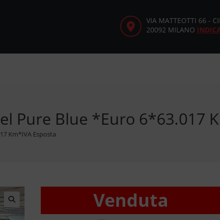
VIA MATTEOTTI 66 - 
20092 MILANO
INDIC
el Pure Blue *Euro 6*63.017 
.017 Km*IVA Esposta
Venduta
🔍