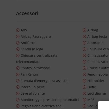
Accessori
ABS
Airbag
Airbag Passeggero
Airbag testa
Antifurto
Autoradio
Cerchi in lega
Chiusura cen
Chiusura centralizzata
Climatizzato
telecomandata
Climatizzato
Controllo trazione
Cruise Contr
Fari Xenon
Fendinebbia
Frenata d'emergenza assistita
Hill holder
Interni in pelle
Isofix
Leve al volante
Luci diurne
Monitoraggio pressione pneumatici
MP3
Regolazione elettrica sedili
Sedile poste