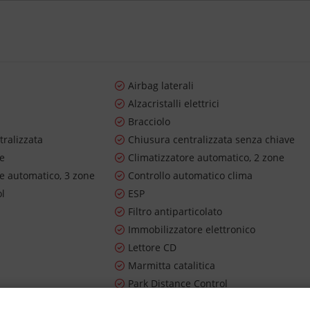
Airbag laterali
Alzacristalli elettrici
Bracciolo
tralizzata
Chiusura centralizzata senza chiave
re
Climatizzatore automatico, 2 zone
re automatico, 3 zone
Controllo automatico clima
ol
ESP
Filtro antiparticolato
Immobilizzatore elettronico
Lettore CD
Marmitta catalitica
Park Distance Control
riore sdoppiato
Sensore di luce