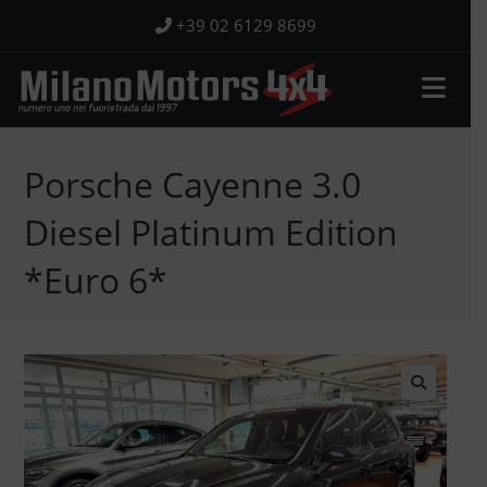
Salta
+39 02 6129 8699
al
contenuto
Porsche Cayenne 3.0
Diesel Platinum Edition
*Euro 6*
🔍