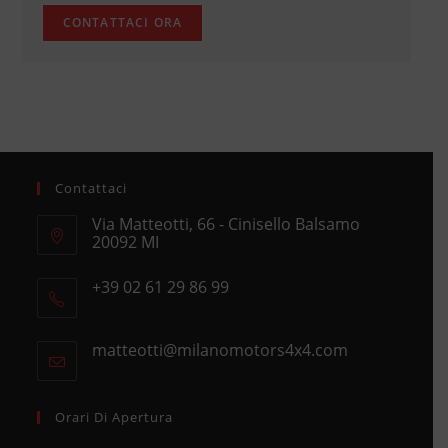
Contattaci
Via Matteotti, 66 - Cinisello Balsamo
20092 MI
Opens
+39 02 61 29 86 99
in
Opens
a
in
new
matteotti@milanomotors4x4.com
Opens
your
tab
in
application
your
application
Orari Di Apertura