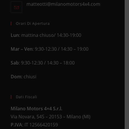
new
matteotti@milanomotors4x4.com
Opens
your
tab
in
application
your
application
Orari Di Apertura
Lun
: mattina chiuso/ 14:30-19:00
Mar – Ven
: 9:30-12:30 / 14:30 – 19:00
Sab
: 9:30-12:30 / 14:30 – 18:00
Dom
: chiusi
Dati Fiscali
Milano Motors 4×4 S.r.l.
Via Novara, 545 – 20153 – Milano (MI)
P.IVA
:
IT 12566420159