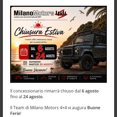
Fendinebbia
Filtro antiparticolato
Gancio traino
Hill holder
Immobilizzatore elettronico
Interni in pelle
Isofix
Lettore CD
Limitatore di velocità
Luci diurne
Monitoraggio pressione pneumatici
MP3
Regolazione elettrica sedili
Il concessionario rimarrà chiuso dal
6 agosto
fino al
24 agosto
.
Sensore di luce
Sensore di pioggia
Il Team di Milano Motors 4×4 vi augura
Buone
Sensori di parcheggio posteriori
Ferie
!