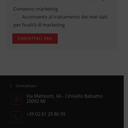
Consenso marketing
Acconsento al trattamento dei miei dati
per finalità di marketing
Contattaci
Via Matteotti, 66 - Cinisello Balsamo
20092 MI
Opens
+39 02 61 29 86 99
in
Opens
a
in