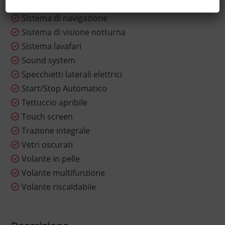
Servosterzo
Sistema di navigazione
Sistema di visione notturna
Sistema lavafari
Sound system
Specchietti laterali elettrici
Start/Stop Automatico
Tettuccio apribile
Touch screen
Trazione integrale
Vetri oscurati
Volante in pelle
Volante multifunzione
Volante riscaldabile