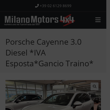
Salta
+39 02 6129 8699
al
contenuto
Porsche Cayenne 3.0
Diesel *IVA
Esposta*Gancio Traino*
🔍