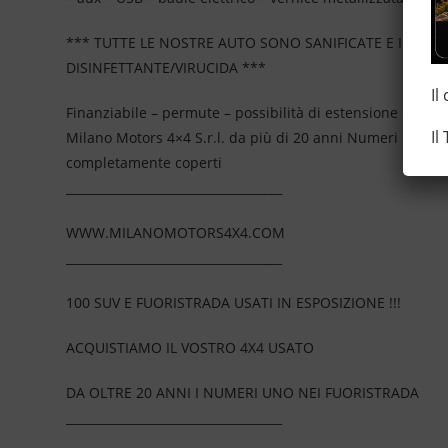
*** TUTTE LE NOSTRE AUTO SONO SANIFICATE E IGIEN
DISINFETTANTE/VIRUCIDA ***
Il
Finanziabile – permute – possibilità di estensione della
Il
Milano Motors 4×4 S.r.l. da più di 20 anni Numeri Uno N
completamente coperti
____________________________________
WWW.MILANOMOTORS4X4.COM
____________________________________
100 SUV E FUORISTRADA USATI IN ESPOSIZIONE !!!
ACQUISTIAMO IL VOSTRO 4X4 USATO
DA OLTRE 20 ANNI I NUMERI UNO NEI FUORISTRADA
____________________________________