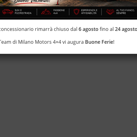
IZZATE CON TRATTAMENTI DI VAPORE, OZONO E
 concessionario rimarrà chiuso dal
6 agosto
fino al
24 agost
 garanzia con i leader del mercato ”Opteven” e ”Mapfre Warranty” –
 Team di Milano Motors 4×4 vi augura
Buone Ferie
!
ei Fuoristrada con un’ esposizione da più di 1.500 mq