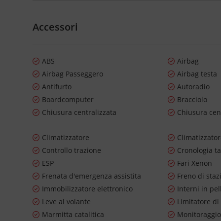
Accessori
ABS
Airbag
Airbag Passeggero
Airbag testa
Antifurto
Autoradio
Boardcomputer
Bracciolo
Chiusura centralizzata
Chiusura cen
Climatizzatore
Climatizzato
Controllo trazione
Cronologia ta
ESP
Fari Xenon
Frenata d'emergenza assistita
Freno di staz
Immobilizzatore elettronico
Interni in pel
Leve al volante
Limitatore di
Marmitta catalitica
Monitoraggio