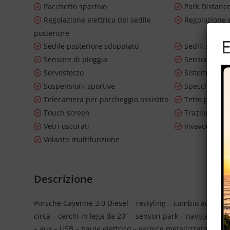
Pacchetto sportivo
Park Distanc
Regolazione elettrica del sedile
Regolazione e
posteriore
E
Sedile posteriore sdoppiato
Sedili sportiv
Sensore di pioggia
Sensori di pa
Servosterzo
Sistema di n
Sospensioni sportive
Specchietti la
Telecamera per parcheggio assistito
Tetto panor
Touch screen
Trazione inte
Vetri oscurati
Vivavoce
Volante multifunzione
Descrizione
Porsche Cayenne 3.0 Diesel – restyling – cambio automati
circa – cerchi in lega da 20” – sensori park – navigatore c
– aux – USB – baule elettrico – vernice metallizzata – spec