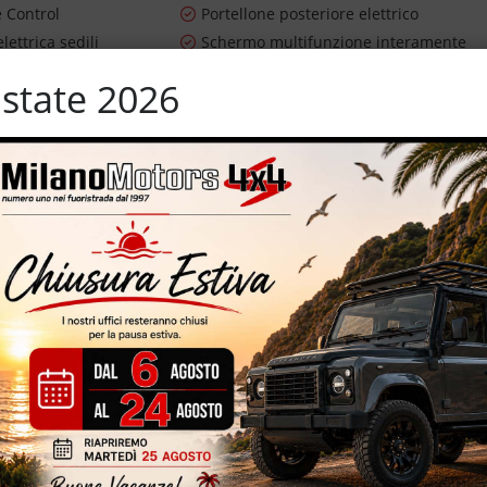
e Control
Portellone posteriore elettrico
lettrica sedili
Schermo multifunzione interamente
digitale
state 2026
i
Sensore di luce
rcheggio anteriori
Sensori di parcheggio posteriori
avigazione
Sistema di visione notturna
terali elettrici
Start/Stop Automatico
ama
Tettuccio apribile
grale
USB
Volante in pelle
co – euro 6B con dispositivo antiparticolato (FAP) – 200.000 km
artografico – volante multifunzione – eleganti interni in pelle totale
chietti elettrici – tetto panoramico/apribile