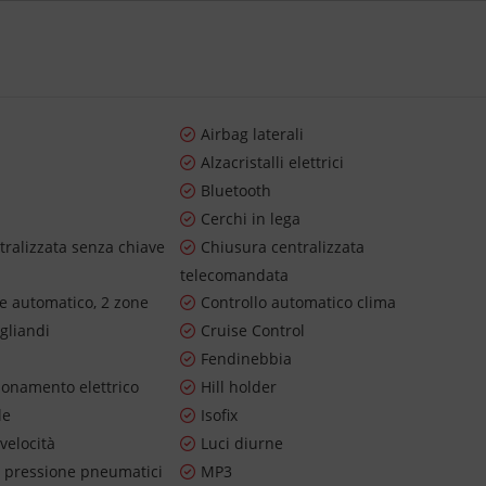
Airbag laterali
Alzacristalli elettrici
Bluetooth
Cerchi in lega
tralizzata senza chiave
Chiusura centralizzata
telecomandata
re automatico, 2 zone
Controllo automatico clima
gliandi
Cruise Control
Fendinebbia
ionamento elettrico
Hill holder
le
Isofix
 velocità
Luci diurne
 pressione pneumatici
MP3