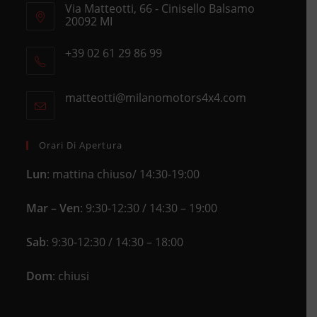
Via Matteotti, 66 - Cinisello Balsamo
20092 MI
Opens
+39 02 61 29 86 99
in
Opens
a
in
new
matteotti@milanomotors4x4.com
Opens
your
tab
in
application
your
application
Orari Di Apertura
Lun
: mattina chiuso/ 14:30-19:00
Mar – Ven
: 9:30-12:30 / 14:30 – 19:00
Sab
: 9:30-12:30 / 14:30 – 18:00
Dom
: chiusi