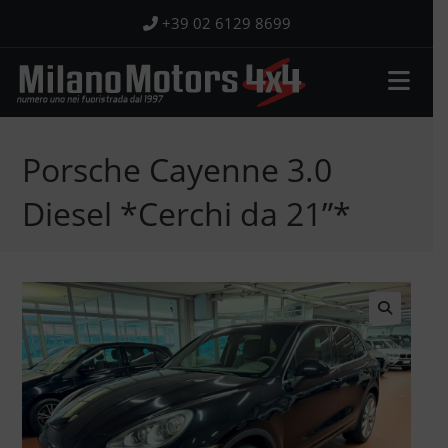
Salta
+39 02 6129 8699
al
contenuto
Porsche Cayenne 3.0
Diesel *Cerchi da 21”*
🔍