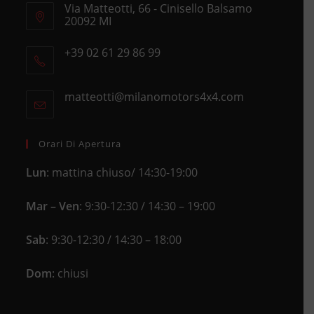
Via Matteotti, 66 - Cinisello Balsamo
20092 MI
Opens
+39 02 61 29 86 99
in
Opens
a
in
new
matteotti@milanomotors4x4.com
Opens
your
tab
in
application
your
application
Orari Di Apertura
Lun
: mattina chiuso/ 14:30-19:00
Mar – Ven
: 9:30-12:30 / 14:30 – 19:00
Sab
: 9:30-12:30 / 14:30 – 18:00
Dom
: chiusi