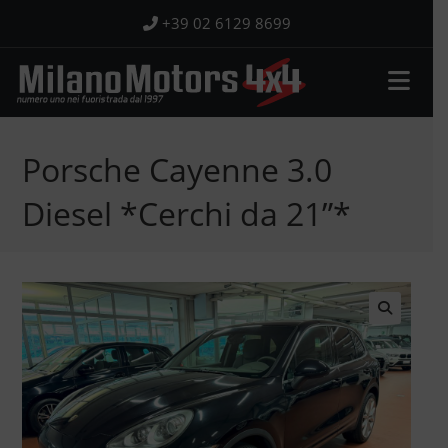
Salta
+39 02 6129 8699
al
contenuto
Porsche Cayenne 3.0
Diesel *Cerchi da 21”*
🔍