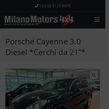
Salta
+39 02 6129 8699
al
contenuto
Porsche Cayenne 3.0
Diesel *Cerchi da 21”*
🔍