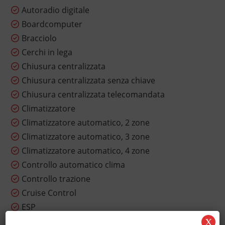
Autoradio digitale
Boardcomputer
Bracciolo
Cerchi in lega
Chiusura centralizzata
Chiusura centralizzata senza chiave
Chiusura centralizzata telecomandata
Climatizzatore
Climatizzatore automatico, 2 zone
Climatizzatore automatico, 3 zone
Climatizzatore automatico, 4 zone
Controllo automatico clima
Controllo trazione
Cruise Control
ESP
Fari LED
X