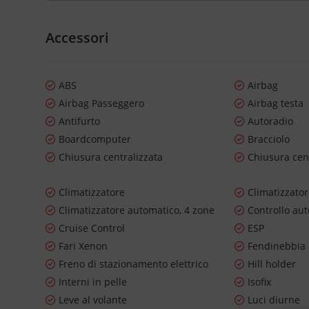
Accessori
ABS
Airbag
Airbag Passeggero
Airbag testa
Antifurto
Autoradio
Boardcomputer
Bracciolo
Chiusura centralizzata
Chiusura cen
Climatizzatore
Climatizzato
Climatizzatore automatico, 4 zone
Controllo au
Cruise Control
ESP
Fari Xenon
Fendinebbia
Freno di stazionamento elettrico
Hill holder
Interni in pelle
Isofix
Leve al volante
Luci diurne