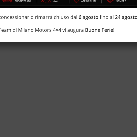
i estensione della garanzia con i leader del mercato ''Opteven'' e
 concessionario rimarrà chiuso dal
6 agosto
fino al
24 agost
 20 anni Numeri Uno Nei Fuoristrada con un' esposizione da più di
 Team di Milano Motors 4×4 vi augura
Buone Ferie
!