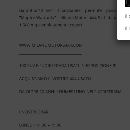
Garantita 12 mesi – finanziabile – permute – possibilità d
Il
''Mapfre Warranty'' – Milano Motors 4×4 S.r.l. da più di
1.500 mq completamente coperti
Il
____________________________________
WWW.MILANOMOTORS4X4.COM
____________________________________
100 SUV E FUORISTRADA USATI IN ESPOSIZIONE !!!
ACQUISTIAMO IL VOSTRO 4X4 USATO
DA OLTRE 20 ANNI I NUMERI UNO NEI FUORISTRADA
____________________________________
I NOSTRI ORARI:
LUNEDI: 14.30 – 19.00