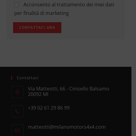
Acconsento al trattamento dei miei dati
per finalità di marketing
Contattaci
Via Matteotti, 66 - Cinisello Balsamo
20092 MI
Opens
+39 02 61 29 86 99
in
Opens
a
in
new
matteotti@milanomotors4x4.com
Opens
your
tab
in