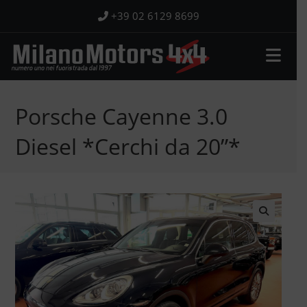
Salta
+39 02 6129 8699
al
contenuto
Porsche Cayenne 3.0
Diesel *Cerchi da 20”*
🔍