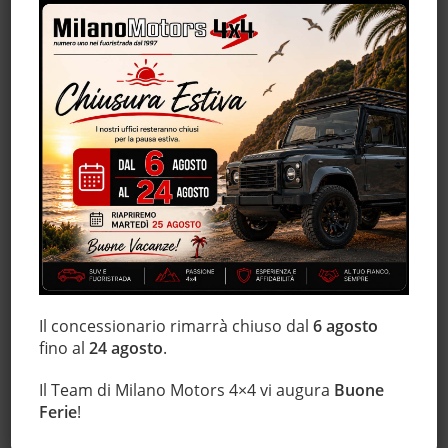
Hill holder
Immobilizzatore elettronico
Interni in pelle
Isofix
Lettore CD
Limitatore di velocità
Luci diurne
Monitoraggio pressione pneumatici
MP3
Regolazione elettrica sedili
Sensore di luce
Il concessionario rimarrà chiuso dal
6 agosto
Sensore di pioggia
fino al
24 agosto
.
Sensori di parcheggio posteriori
Servosterzo
Il Team di Milano Motors 4×4 vi augura
Buone
Sistema di navigazione
Ferie
!
Sistema di visione notturna