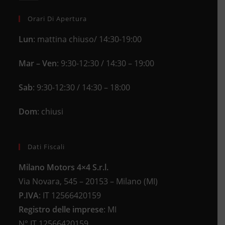
application
your
application
Orari Di Apertura
Lun
: mattina chiuso/ 14:30-19:00
Mar – Ven
: 9:30-12:30 / 14:30 – 19:00
Sab
: 9:30-12:30 / 14:30 – 18:00
Dom
: chiusi
Dati Fiscali
Milano Motors 4×4 S.r.l.
Via Novara, 545 – 20153 – Milano (MI)
P.IVA
:
IT 12566420159
Registro delle imprese
:
MI
N°
IT 12566420159