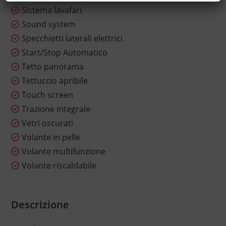
Sistema lavafari
Sound system
Specchietti laterali elettrici
Start/Stop Automatico
Tetto panorama
Tettuccio apribile
Touch screen
Trazione integrale
Vetri oscurati
Volante in pelle
Volante multifunzione
Volante riscaldabile
Descrizione