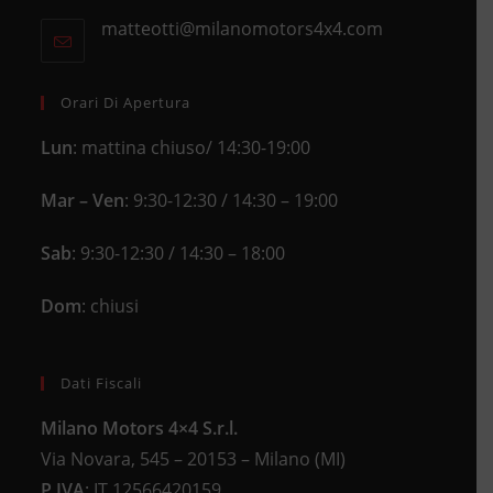
in
new
matteotti@milanomotors4x4.com
Opens
your
tab
in
application
your
application
Orari Di Apertura
Lun
: mattina chiuso/ 14:30-19:00
Mar – Ven
: 9:30-12:30 / 14:30 – 19:00
Sab
: 9:30-12:30 / 14:30 – 18:00
Dom
: chiusi
Dati Fiscali
Milano Motors 4×4 S.r.l.
Via Novara, 545 – 20153 – Milano (MI)
P.IVA
:
IT 12566420159