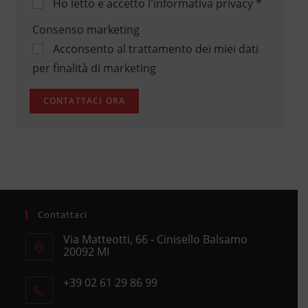
Ho letto e accetto
l'informativa privacy
*
Consenso marketing
Acconsento al trattamento dei miei dati
per finalità di marketing
Contattaci
Via Matteotti, 66 - Cinisello Balsamo
20092 MI
Opens
+39 02 61 29 86 99
in
Opens
a