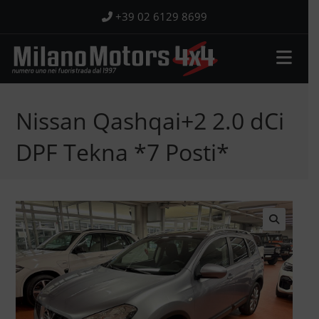
Salta
+39 02 6129 8699
al
contenuto
Nissan Qashqai+2 2.0 dCi
DPF Tekna *7 Posti*
🔍