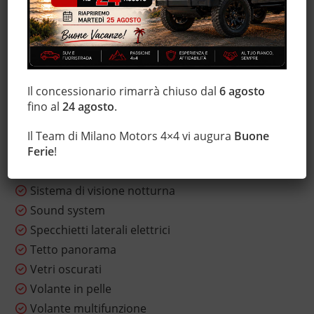
Isofix
Lettore CD
Marmitta catalitica
Monitoraggio pressione pneumatici
Il concessionario rimarrà chiuso dal
6 agosto
MP3
fino al
24 agosto
.
Sensore di luce
Sensore di pioggia
Il Team di Milano Motors 4×4 vi augura
Buone
Sensori di parcheggio posteriori
Ferie
!
Servosterzo
Sistema di visione notturna
Sound system
Specchietti laterali elettrici
Tetto panorama
Vetri oscurati
Volante in pelle
Volante multifunzione