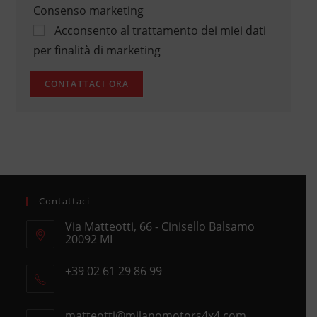
Consenso marketing
Acconsento al trattamento dei miei dati
per finalità di marketing
Contattaci
Via Matteotti, 66 - Cinisello Balsamo
20092 MI
Opens
+39 02 61 29 86 99
in
Opens
a
in
new
matteotti@milanomotors4x4.com
Opens