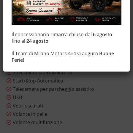
Monitoraggio pressione pneumatici
MP3
Sedile posteriore sdoppiato
Sensore di luce
Il concessionario rimarrà chiuso dal
6 agosto
Sensore di pioggia
fino al
24 agosto
.
Servosterzo
Il Team di Milano Motors 4×4 vi augura
Buone
Sistema di navigazione
Ferie
!
Sound system
Specchietti laterali elettrici
Start/Stop Automatico
Telecamera per parcheggio assistito
USB
Vetri oscurati
Volante in pelle
Volante multifunzione