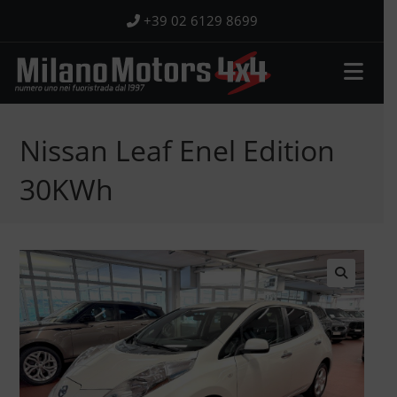
Salta
+39 02 6129 8699
al
contenuto
Nissan Leaf Enel Edition
30KWh
🔍