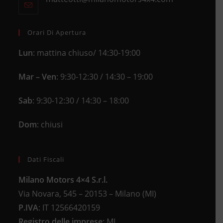
your
tab
in
application
your
application
Orari Di Apertura
Lun
: mattina chiuso/ 14:30-19:00
Mar – Ven
: 9:30-12:30 / 14:30 – 19:00
Sab
: 9:30-12:30 / 14:30 – 18:00
Dom
: chiusi
Dati Fiscali
Milano Motors 4×4 S.r.l.
Via Novara, 545 – 20153 – Milano (MI)
P.IVA
:
IT 12566420159
Registro delle imprese
:
MI