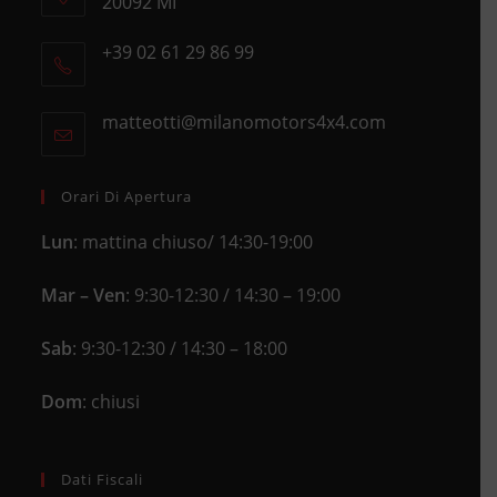
20092 MI
Opens
+39 02 61 29 86 99
in
Opens
a
in
new
matteotti@milanomotors4x4.com
Opens
your
tab
in
application
your
application
Orari Di Apertura
Lun
: mattina chiuso/ 14:30-19:00
Mar – Ven
: 9:30-12:30 / 14:30 – 19:00
Sab
: 9:30-12:30 / 14:30 – 18:00
Dom
: chiusi
Dati Fiscali