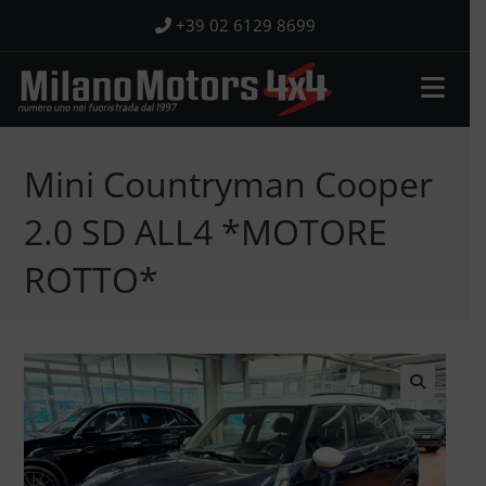
Salta
+39 02 6129 8699
al
contenuto
Mini Countryman Cooper
2.0 SD ALL4 *MOTORE
ROTTO*
🔍