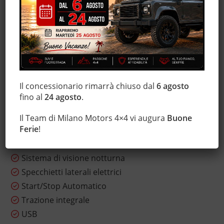
Hill holder
Immobilizzatore elettronico
Isofix
Lettore CD
Leve al volante
Luci diurne
Il concessionario rimarrà chiuso dal
6 agosto
Marmitta catalitica
fino al
24 agosto
.
Monitoraggio pressione pneumatici
MP3
Il Team di Milano Motors 4×4 vi augura
Buone
Ferie
!
Sedili sportivi
Servosterzo
Sistema di visione notturna
Specchietti laterali elettrici
Start/Stop Automatico
Trazione integrale
USB