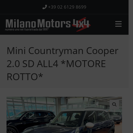
Salta
+39 02 6129 8699
al
contenuto
Mini Countryman Cooper
2.0 SD ALL4 *MOTORE
ROTTO*
🔍