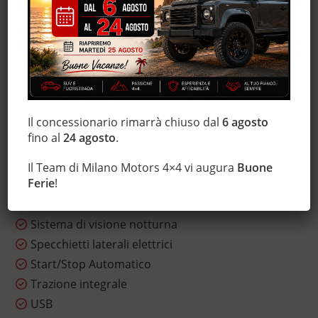
Hill holder
Immobilizzatore elettronico
Isofix
Lettore CD
Leve al volante
Luci diurne
Il concessionario rimarrà chiuso dal
6 agosto
Marmitta catalitica
fino al
24 agosto
.
Monitoraggio pressione pneumatici
MP3
Il Team di Milano Motors 4×4 vi augura
Buone
Ferie
!
Sedili sportivi
Servosterzo
Sistema di visione notturna
Specchietti laterali elettrici
Start/Stop Automatico
Trazione integrale
USB