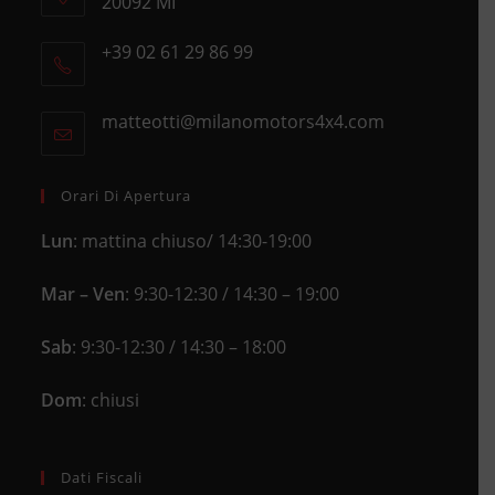
20092 MI
Opens
+39 02 61 29 86 99
in
Opens
a
in
new
matteotti@milanomotors4x4.com
Opens
your
tab
in
application
your
application
Orari Di Apertura
Lun
: mattina chiuso/ 14:30-19:00
Mar – Ven
: 9:30-12:30 / 14:30 – 19:00
Sab
: 9:30-12:30 / 14:30 – 18:00
Dom
: chiusi
Dati Fiscali