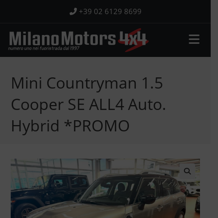
Salta
+39 02 6129 8699
al
contenuto
Mini Countryman 1.5
Cooper SE ALL4 Auto.
Hybrid *PROMO
🔍