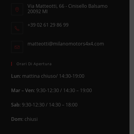
Via Matteotti, 66 - Cinisello Balsamo
20092 MI
Opens
+39 02 61 29 86 99
in
Opens
a
in
new
matteotti@milanomotors4x4.com
Opens
your
tab
in
application
your
application
Orari Di Apertura
Lun
: mattina chiuso/ 14:30-19:00
Mar – Ven
: 9:30-12:30 / 14:30 – 19:00
Sab
: 9:30-12:30 / 14:30 – 18:00
Dom
: chiusi