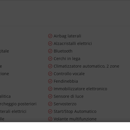
Airbag laterali
Alzacristalli elettrici
itale
Bluetooth
Cerchi in lega
re
Climatizzatore automatico, 2 zone
zione
Controllo vocale
Fendinebbia
Immobilizzatore elettronico
litica
Sensore di luce
rcheggio posteriori
Servosterzo
terali elettrici
Start/Stop Automatico
lle
Volante multifunzione