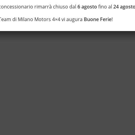
 concessionario rimarrà chiuso dal
6 agosto
fino al
24 agost
 Team di Milano Motors 4×4 vi augura
Buone Ferie
!