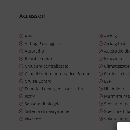
Accessori
ABS
Airbag
Airbag Passeggero
Airbag testa
Autoradio
Autoradio dig
Boardcomputer
Bracciolo
Chiusura centralizzata
Climatizzato
Climatizzatore automatico, 3 zone
Controllo tra
Cruise Control
ESP
Frenata d'emergenza assistita
Hill holder
Isofix
Marmitta cata
Sensore di pioggia
Sensori di pa
Sistema di navigazione
Specchietti la
Vivavoce
Volante in pe