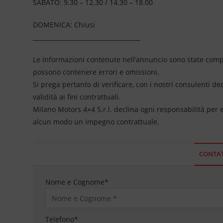
SABATO: 9.30 – 12.30 / 14.30 – 18.00
DOMENICA: Chiusi
____________________________________
Le informazioni contenute nell’annuncio sono state compil
possono contenere errori e omissioni.
Si prega pertanto di verificare, con i nostri consulenti de
validità ai fini contrattuali.
Milano Motors 4×4 S.r.l. declina ogni responsabilità per
alcun modo un impegno contrattuale.
CONTAT
Nome e Cognome
*
Telefono
*