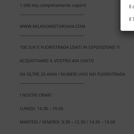
1.500 mq completamente coperti
Il
____________________________________
Il
WWW.MILANOMOTORS4X4.COM
____________________________________
100 SUV E FUORISTRADA USATI IN ESPOSIZIONE !!!
ACQUISTIAMO IL VOSTRO 4X4 USATO
DA OLTRE 20 ANNI I NUMERI UNO NEI FUORISTRADA
____________________________________
I NOSTRI ORARI:
LUNEDI: 14.30 – 19.00
MARTEDI / VENERDI: 9.30 – 12.30 / 14.30 – 19.00