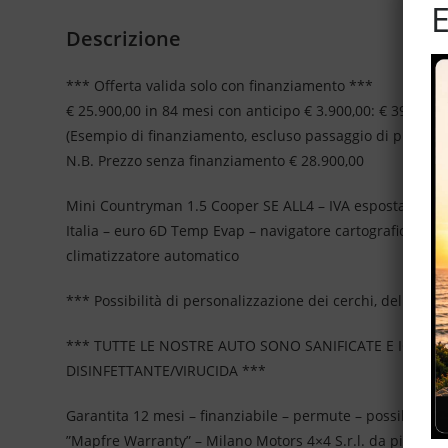
E
Descrizione
*** Offerta valida solo con finanziamento ***
€ 25.900,00 in 84 mesi con anticipo € 3.900,00: € 399,00 
(Esempio di finanziamento, escluso passaggio di propriet
N.B. Prezzo senza finanziamento € 28.900,00
Mini Countryman 1.5 Cooper SE ALL4 – IVA esposta – cambio
Italia – euro 6D Temp Evap – navigatore cartografico – sens
climatizzatore automatico
*** Possibilità di personalizzazione dei cerchi, del tetto 
*** TUTTE LE NOSTRE AUTO SONO SANIFICATE E IGIEN
DISINFETTANTE/VIRUCIDA ***
Garantita 12 mesi – finanziabile – permute – possibilità 
”Mapfre Warranty” – Milano Motors 4×4 S.r.l. da più di 2