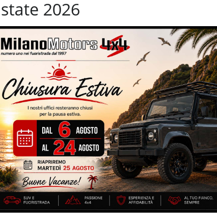
state 2026
al mese € 25.900,00 in 84 mesi SENZA anticipo: € 499,00 al mese
à ed eventuali assicurazioni)
 automatico – 40.278 Km certificati, garantiti e certificati Mini
ori park – cerchi in lega da 17” – USB-C – specchietti elettrici –
e delle calotte degli specchietti al prezzo di € 500,00 ***
IZZATE CON TRATTAMENTI DI VAPORE, OZONO E
di estensione della garanzia con i leader del mercato ”Opteven” e
0 anni Numeri Uno Nei Fuoristrada con un’ esposizione da più di