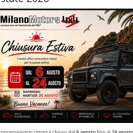
 automatico – 35.911 Km certificati, garantiti e certificati Mini
ori park – cerchi in lega da 17” – USB-C – specchietti elettrici –
e delle calotte degli specchietti al prezzo di € 500,00 ***
IZZATE CON TRATTAMENTI DI VAPORE, OZONO E
di estensione della garanzia con i leader del mercato ”Opteven” e
0 anni Numeri Uno Nei Fuoristrada con un’ esposizione da più di
 concessionario rimarrà chiuso dal
6 agosto
fino al
24 agost