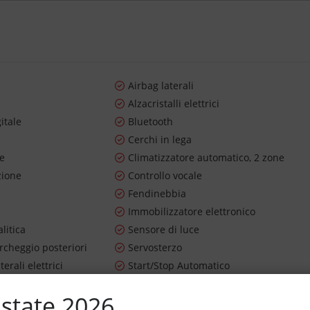
Airbag laterali
Alzacristalli elettrici
itale
Bluetooth
Cerchi in lega
re
Climatizzatore automatico, 2 zone
zione
Controllo vocale
Fendinebbia
Immobilizzatore elettronico
litica
Sensore di luce
rcheggio posteriori
Servosterzo
terali elettrici
Start/Stop Automatico
lle
Volante multifunzione
state 2026