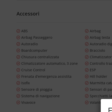
Accessori
ABS
Airbag
Airbag Passeggero
Airbag testa
Autoradio
Autoradio dig
Boardcomputer
Bracciolo
Chiusura centralizzata
Climatizzato
Climatizzatore automatico, 3 zone
Controllo tra
Cruise Control
ESP
Frenata d'emergenza assistita
Hill holder
Isofix
Marmitta cata
Sensore di pioggia
Sensori di pa
Sistema di navigazione
Specchietti la
Vivavoce
Volante in pe
E