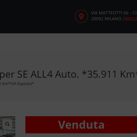
VIA MATTEOTTI 66 - 
20092 MILANO
INDIC
per SE ALL4 Auto. *35.911 Km
11 Km*IVA Esposta*
Venduta
🔍