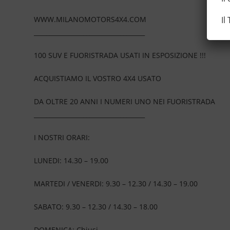
Il
WWW.MILANOMOTORS4X4.COM
____________________________________
100 SUV E FUORISTRADA USATI IN ESPOSIZIONE !!!
ACQUISTIAMO IL VOSTRO 4X4 USATO
DA OLTRE 20 ANNI I NUMERI UNO NEI FUORISTRADA
____________________________________
I NOSTRI ORARI:
LUNEDI: 14.30 – 19.00
MARTEDI / VENERDI: 9.30 – 12.30 / 14.30 – 19.00
SABATO: 9.30 – 12.30 / 14.30 – 18.00
DOMENICA: Chiusi