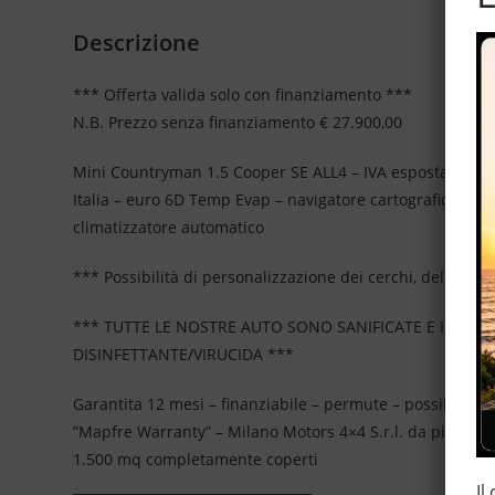
Descrizione
*** Offerta valida solo con finanziamento ***
N.B. Prezzo senza finanziamento € 27.900,00
Mini Countryman 1.5 Cooper SE ALL4 – IVA esposta – cambio
Italia – euro 6D Temp Evap – navigatore cartografico – sens
climatizzatore automatico
*** Possibilità di personalizzazione dei cerchi, del tetto 
*** TUTTE LE NOSTRE AUTO SONO SANIFICATE E IGIEN
DISINFETTANTE/VIRUCIDA ***
Garantita 12 mesi – finanziabile – permute – possibilità 
”Mapfre Warranty” – Milano Motors 4×4 S.r.l. da più di 2
1.500 mq completamente coperti
____________________________________
Il