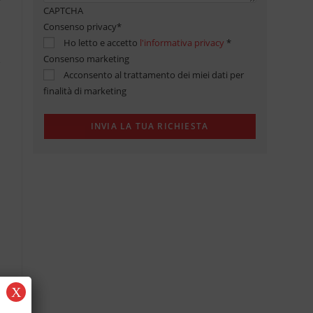
CAPTCHA
Consenso privacy
*
Ho letto e accetto
l'informativa privacy
*
Consenso marketing
Acconsento al trattamento dei miei dati per
finalità di marketing
X