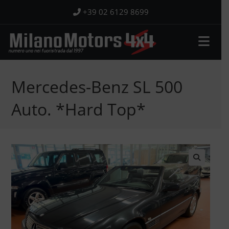
Salta
+39 02 6129 8699
al
contenuto
Mercedes-Benz SL 500
Auto. *Hard Top*
🔍