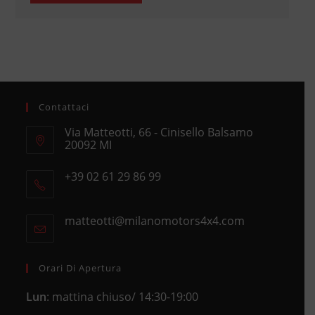
Contattaci
Via Matteotti, 66 - Cinisello Balsamo
20092 MI
Opens
+39 02 61 29 86 99
in
Opens
a
in
new
matteotti@milanomotors4x4.com
Opens
your
tab
in
application
your
application
Orari Di Apertura
Lun
: mattina chiuso/ 14:30-19:00