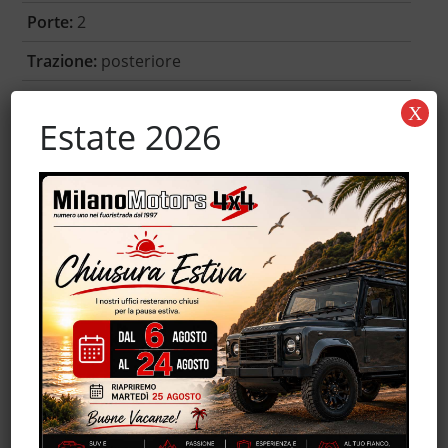
Porte:
2
Trazione:
posteriore
Garanzia:
-
X
Estate 2026
Accessori
ABS
Airbag
Airbag Passeggero
Alzacristalli elettrici
Antifurto
Cerchi in lega
Chiusura centralizzata
Climatizzatore