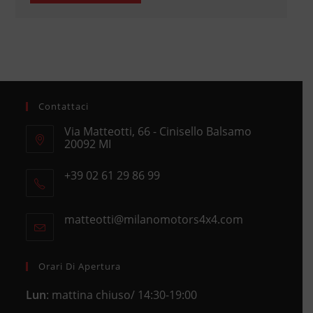
Contattaci
Via Matteotti, 66 - Cinisello Balsamo
20092 MI
Opens
+39 02 61 29 86 99
in
Opens
a
in
new
matteotti@milanomotors4x4.com
Opens
your
tab
in
application
your
application
Orari Di Apertura
Lun
: mattina chiuso/ 14:30-19:00