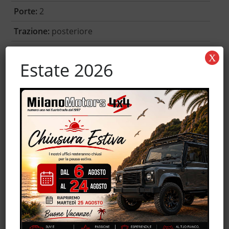
Porte:
2
Trazione:
posteriore
Garanzia:
-
X
Estate 2026
Accessori
ABS
Airbag
Airbag Passeggero
Alzacristalli elettrici
Antifurto
Cerchi in lega
Chiusura centralizzata
Climatizzatore