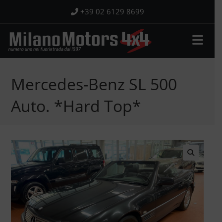
Salta
+39 02 6129 8699
al
contenuto
Mercedes-Benz SL 500
Auto. *Hard Top*
🔍