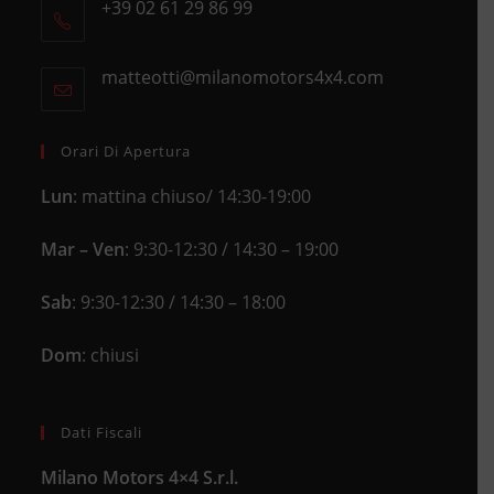
+39 02 61 29 86 99
in
Opens
a
in
new
matteotti@milanomotors4x4.com
Opens
your
tab
in
application
your
application
Orari Di Apertura
Lun
: mattina chiuso/ 14:30-19:00
Mar – Ven
: 9:30-12:30 / 14:30 – 19:00
Sab
: 9:30-12:30 / 14:30 – 18:00
Dom
: chiusi
Dati Fiscali
Milano Motors 4×4 S.r.l.