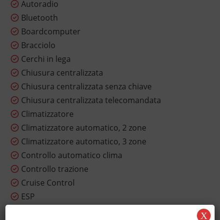
Autoradio
Bluetooth
Boardcomputer
Bracciolo
Cerchi in lega
Chiusura centralizzata
Chiusura centralizzata senza chiave
Chiusura centralizzata telecomandata
Climatizzatore
Climatizzatore automatico, 2 zone
Climatizzatore automatico, 3 zone
Controllo automatico clima
Controllo trazione
Cruise Control
ESP
Fari LED
X