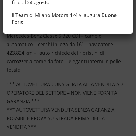
fino al
24 agosto
.
Il Team di Milano Motors 4×4 vi augura
Buone
Descrizione
Ferie
!
Mercedes-Benz Classe S 320 CDI – cambio
automatico – cerchi in lega da 16” – navigatore –
423.824 km – l’auto richiede dei ripristini di
carrozzeria come da foto – eleganti interni in pelle
totale
*** AUTOVETTURA CONSIGLIATA ALLA VENDITA AD
OPERATORE DEL SETTORE – NON VIENE FORNITA
GARANZIA ***
*** AUTOVETTURA VENDUTA SENZA GARANZIA,
POSSIBILE PROVA SU STRADA PRIMA DELLA
VENDITA ***