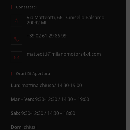
Contattaci
Via Matteotti, 66 - Cinisello Balsamo
20092 MI
Opens
+39 02 61 29 86 99
in
Opens
a
in
new
matteotti@milanomotors4x4.com
Opens
your
tab
in
application
your
application
Orari Di Apertura
Lun
: mattina chiuso/ 14:30-19:00
Mar – Ven
: 9:30-12:30 / 14:30 – 19:00
Sab
: 9:30-12:30 / 14:30 – 18:00
Dom
: chiusi