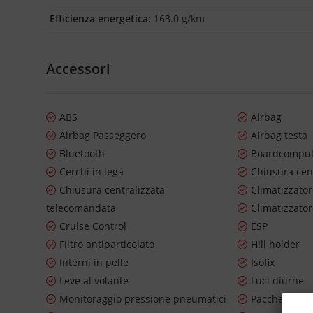
Efficienza energetica:
163.0 g/km
Accessori
ABS
Airbag
Airbag Passeggero
Airbag testa
Bluetooth
Boardcompu
Cerchi in lega
Chiusura cen
Chiusura centralizzata
Climatizzato
telecomandata
Climatizzato
Cruise Control
ESP
Filtro antiparticolato
Hill holder
Interni in pelle
Isofix
Leve al volante
Luci diurne
Monitoraggio pressione pneumatici
Pacchetto sp