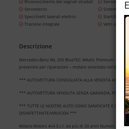
E
Riconoscimento dei segnali stradali
Sensore di p
Servosterzo
Sistema di n
Specchietti laterali elettrici
Start/Stop A
Trazione integrale
Vetri oscurat
Descrizione
Mercedes-Benz ML 250 BlueTEC 4Matic Premium – *****
preventivi per riparazioni – motore smontato nel baule – 
*** AUTOVETTURA CONSIGLIATA ALLA VENDITA AD OPER
*** AUTOVETTURA VENDUTA SENZA GARANZIA, POSSIBIL
*** TUTTE LE NOSTRE AUTO SONO SANIFICATE E IGIEN
DISINFETTANTE/VIRUCIDA ***
Milano Motors 4×4 S.r.l. da più di 20 anni Numeri Uno N