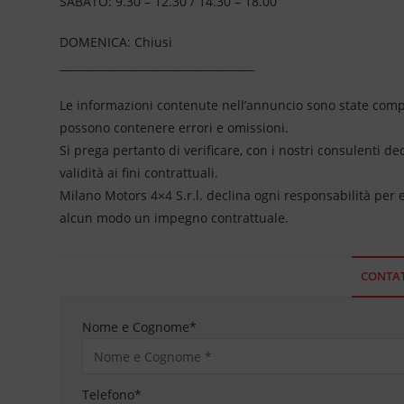
SABATO: 9.30 – 12.30 / 14.30 – 18.00
DOMENICA: Chiusi
____________________________________
Le informazioni contenute nell’annuncio sono state compil
possono contenere errori e omissioni.
Si prega pertanto di verificare, con i nostri consulenti de
validità ai fini contrattuali.
Milano Motors 4×4 S.r.l. declina ogni responsabilità per
alcun modo un impegno contrattuale.
CONTAT
Nome e Cognome
*
Telefono
*