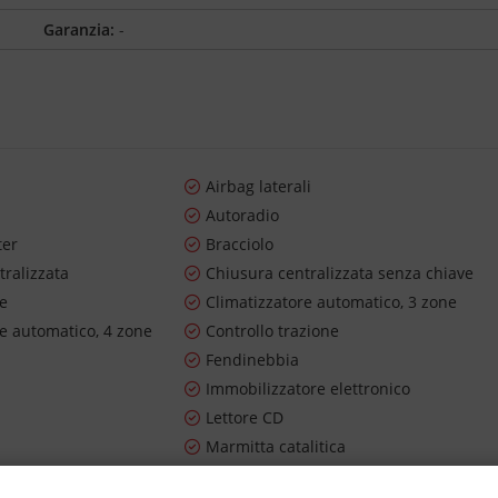
Garanzia:
-
Airbag laterali
Autoradio
ter
Bracciolo
tralizzata
Chiusura centralizzata senza chiave
re
Climatizzatore automatico, 3 zone
re automatico, 4 zone
Controllo trazione
Fendinebbia
Immobilizzatore elettronico
Lettore CD
Marmitta catalitica
ortivo
Regolazione elettrica sedili