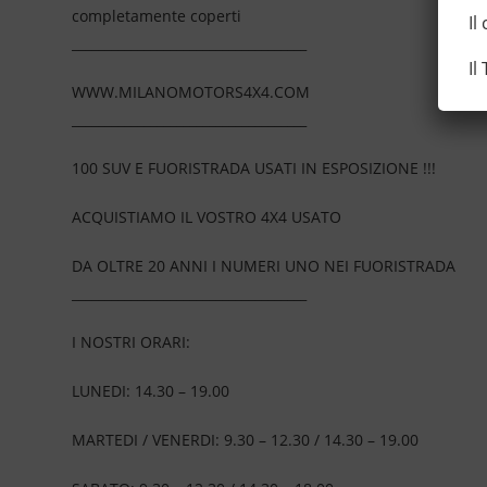
completamente coperti
Il
____________________________________
Il
WWW.MILANOMOTORS4X4.COM
____________________________________
100 SUV E FUORISTRADA USATI IN ESPOSIZIONE !!!
ACQUISTIAMO IL VOSTRO 4X4 USATO
DA OLTRE 20 ANNI I NUMERI UNO NEI FUORISTRADA
____________________________________
I NOSTRI ORARI:
LUNEDI: 14.30 – 19.00
MARTEDI / VENERDI: 9.30 – 12.30 / 14.30 – 19.00