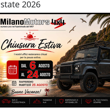
state 2026
ioggia
Sensori di parcheggio posteriori
avigazione
Sistema di visione notturna
utomatico
Telecamera per parcheggio assistito
i
Volante multifunzione
 MOTORE GUASTO ***** – 203.798 km circa – non si effettuano
cerchi in lega da 20”
ATORE DEL SETTORE – NON VIENE FORNITA GARANZIA ***
E PROVA SU STRADA PRIMA DELLA VENDITA ***
IZZATE CON TRATTAMENTI DI VAPORE, OZONO E
ei Fuoristrada con un’ esposizione da più di 1.500 mq