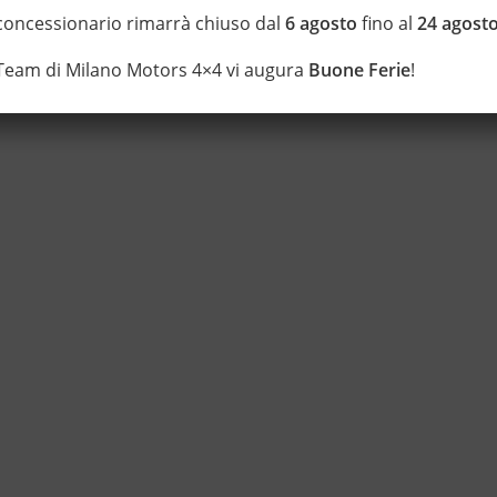
 concessionario rimarrà chiuso dal
6 agosto
fino al
24 agost
 Team di Milano Motors 4×4 vi augura
Buone Ferie
!