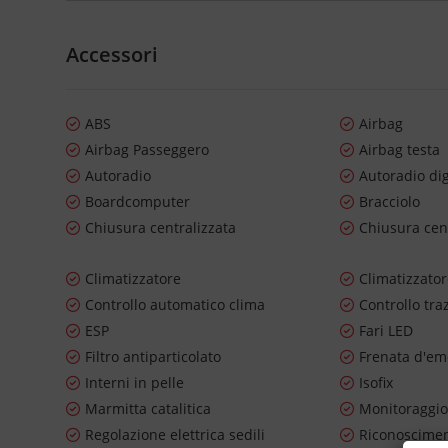
Accessori
ABS
Airbag
Airbag Passeggero
Airbag testa
Autoradio
Autoradio dig
Boardcomputer
Bracciolo
Chiusura centralizzata
Chiusura cen
Climatizzatore
Climatizzato
Controllo automatico clima
Controllo tra
ESP
Fari LED
Filtro antiparticolato
Frenata d'em
Interni in pelle
Isofix
Marmitta catalitica
Monitoraggio
Regolazione elettrica sedili
Riconosciment