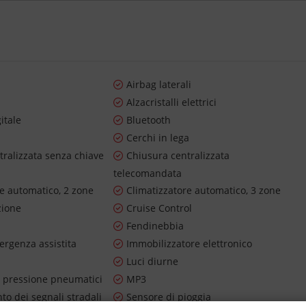
Airbag laterali
Alzacristalli elettrici
itale
Bluetooth
Cerchi in lega
tralizzata senza chiave
Chiusura centralizzata
telecomandata
re automatico, 2 zone
Climatizzatore automatico, 3 zone
zione
Cruise Control
Fendinebbia
ergenza assistita
Immobilizzatore elettronico
Luci diurne
 pressione pneumatici
MP3
o dei segnali stradali
Sensore di pioggia