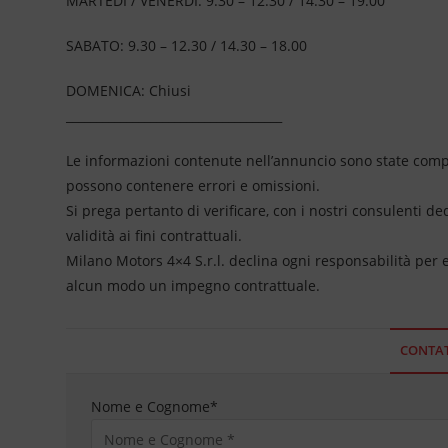
MARTEDI / VENERDI: 9.30 – 12.30 / 14.30 – 19.00
SABATO: 9.30 – 12.30 / 14.30 – 18.00
DOMENICA: Chiusi
____________________________________
Le informazioni contenute nell’annuncio sono state compil
possono contenere errori e omissioni.
Si prega pertanto di verificare, con i nostri consulenti de
validità ai fini contrattuali.
Milano Motors 4×4 S.r.l. declina ogni responsabilità per
alcun modo un impegno contrattuale.
CONTAT
Nome e Cognome
*