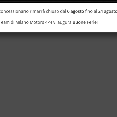
di estensione della garanzia con i leader del mercato ”Opteven” e
0 anni Numeri Uno Nei Fuoristrada con un’ esposizione da più di
 concessionario rimarrà chiuso dal
6 agosto
fino al
24 agost
 Team di Milano Motors 4×4 vi augura
Buone Ferie
!