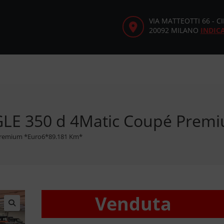
VIA MATTEOTTI 66 - 
20092 MILANO
INDIC
GLE 350 d 4Matic Coupé Prem
Premium *Euro6*89.181 Km*
Venduta
🔍