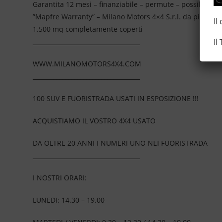
Garantita 12 mesi – finanziabile – permute – possibilità 
”Mapfre Warranty” – Milano Motors 4×4 S.r.l. da più di 2
Il
1.500 mq completamente coperti
Il
____________________________________
WWW.MILANOMOTORS4X4.COM
____________________________________
100 SUV E FUORISTRADA USATI IN ESPOSIZIONE !!!
ACQUISTIAMO IL VOSTRO 4X4 USATO
DA OLTRE 20 ANNI I NUMERI UNO NEI FUORISTRADA
____________________________________
I NOSTRI ORARI:
LUNEDI: 14.30 – 19.00